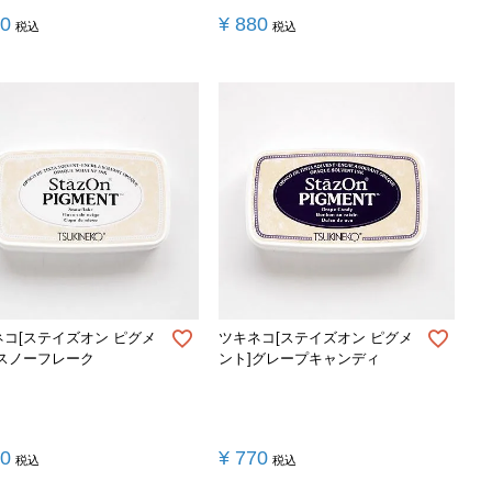
90
¥
880
税込
税込
ネコ[ステイズオン ピグメ
ツキネコ[ステイズオン ピグメ
]スノーフレーク
ント]グレープキャンディ
70
¥
770
税込
税込