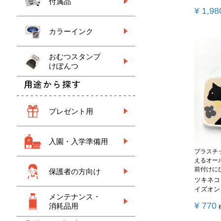
付属品
¥
1,98
カラーインク
おむつスタンプ
けぽんつ
用途から探す
プレゼント用
入園・入学準備用
プラスチ
えるオー
前付けに
保護者の方向け
ツキネコ
イズオン
メンテナンス・
¥
770
消耗品用