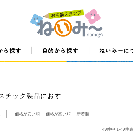
から探す
目的から探す
ねいみーに
スチック製品におす
え
価格が安い順
価格が高い順
新着順
49
件中
1
-
49
件