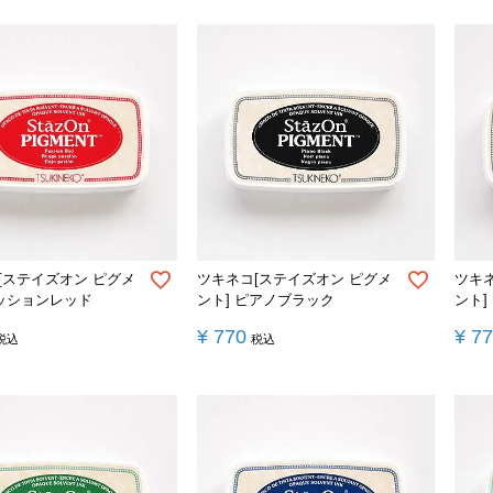
[ステイズオン ピグメ
ツキネコ[ステイズオン ピグメ
ツキ
パッションレッド
ント] ピアノブラック
ント]
¥
770
¥
7
税込
税込