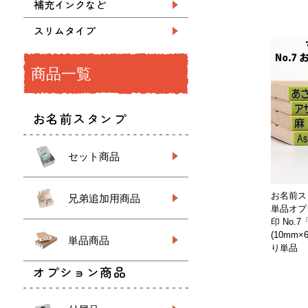
補充インクなど
スリムタイプ
商品一覧
お名前スタンプ
セット商品
お名前ス
兄弟追加用商品
単品オプ
印 No.
(10mm
単品商品
り単品
オプション商品