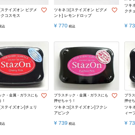
ツキ
[ステイズオン ピグメ
ツキネコ[ステイズオン ピグメ
クチ
ンクコスモス
ント] レモンドロップ
¥
770
¥
7
税込
税込
ック・金属・ガラスにも
プラスチック・金属・ガラスにも
プラ
う！
押せちゃう！
押せ
[ステイズオン]チェリ
ツキネコ[ステイズオン]フクシ
ツキ
アピンク
ィー
¥
739
¥
7
税込
税込