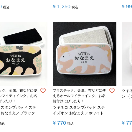
0
¥
1,250
¥
9
税込
税込
ック、金属、布などに使
プラスチック、金属、布などに使
ツキ
ルマイティインク。お名
えるオールマイティインク。お名
ント
ぴったり！
前付けにぴったり！
 スタンプパッド ステ
ツキネコ スタンプパッド ステ
 おなまえ／ブラック
イズオン おなまえ／ホワイト
¥
770
¥
7
税込
税込