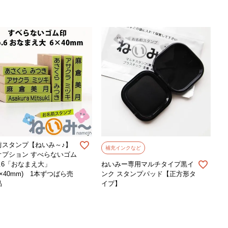
前スタンプ【ねいみ～♪】
補充インクなど
オプション すべらないゴム
o.6「おなまえ大」
ねいみー専用マルチタイプ黒イ
m×40mm) 1本ずつばら売
ンク スタンプパッド【正方形タ
品
イプ】