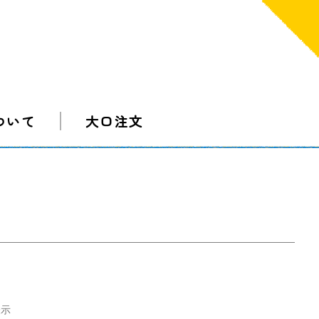
ついて
大口注文
表示