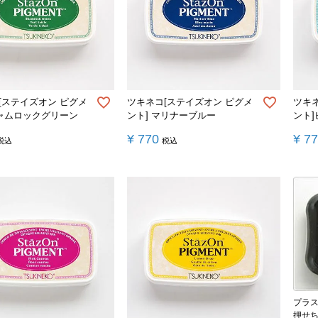
[ステイズオン ピグメ
ツキネコ[ステイズオン ピグメ
ツキ
シャムロックグリーン
ント] マリナーブルー
ント
¥
770
¥
7
税込
税込
プラ
押せ