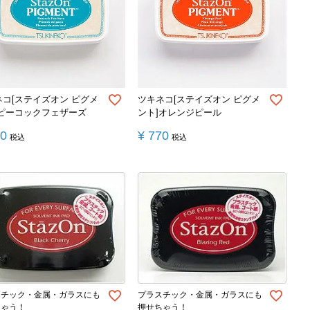
ネコ[ステイズオン ピグメ
ツキネコ[ステイズオン ピグメ
]ピーコックフェザーズ
ント]オレンジピール
70
¥
770
税込
税込
スチック・金属・ガラスにも
プラスチック・金属・ガラスにも
ちゃう！
押せちゃう！