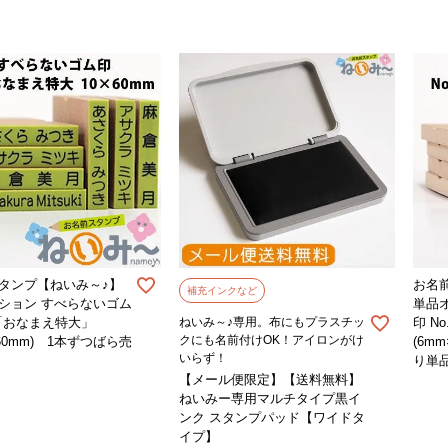
タンプ【ねいみ～♪】
お名
補充インクなど
ション すべらないゴム
単品
7「おなまえ特大」
ねいみ～♪専用。布にもプラスチッ
印 N
クにも名前付けOK！アイロンがけ
×60mm) 1本ずつばら売
(6m
いらず！
り単
【メール便限定】【送料無料】
ねいみー専用マルチタイプ黒イ
ンク スタンプパッド【ワイドタ
イプ】