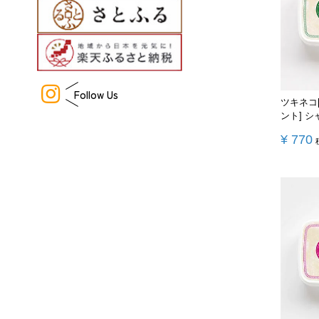
Follow Us
ツキネコ
ント] 
¥
770