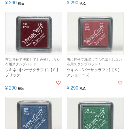
¥
290
¥
290
税込
税込
布に押せて洗濯しても色落ちしない
布に押せて洗濯しても色落ちしない
布用スタンプパッド！
布用スタンプパッド！
ツキネコ[バーサクラフト]【Ｓ】
ツキネコ[バーサクラフト]【Ｓ】
ブリック
アシュローズ
¥
290
¥
290
税込
税込