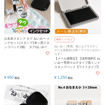
お名前スタンプ タグ ねいみー イ
補充インクなど
ンクセット(スタンプ1本＋黒スタ
ねいみ～♪専用。布にもプラスチッ
ンプパッド1個) タグねいみー
クにも名前付けOK！アイロンがけい
らず！
【メール便限定】【送料無料】ね
いみー専用マルチタイプ黒インク
スタンプパッド【ワイドタイプ】
¥
950
¥
1,250
税込
税込