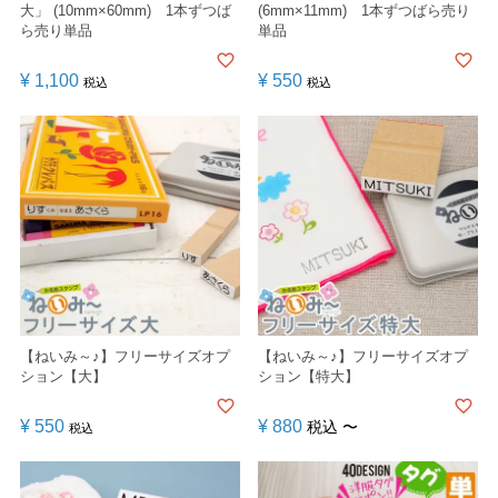
大」 (10mm×60mm) 1本ずつば
(6mm×11mm) 1本ずつばら売り
ら売り単品
単品
¥
1,100
¥
550
税込
税込
【ねいみ～♪】フリーサイズオプ
【ねいみ～♪】フリーサイズオプ
ション【大】
ション【特大】
¥
550
¥
880
税込
〜
税込