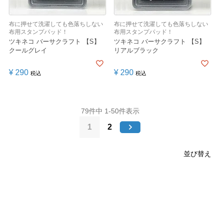
布に押せて洗濯しても色落ちしない
布に押せて洗濯しても色落ちしない
布用スタンプパッド！
布用スタンプパッド！
ツキネコ バーサクラフト 【S】
ツキネコ バーサクラフト 【S】
クールグレイ
リアルブラック
¥
290
¥
290
税込
税込
79
件中
1
-
50
件表示
1
2
並び替え