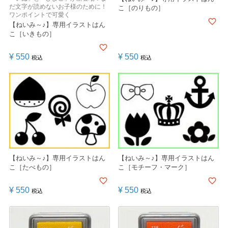
だ文字が読めないお子様のために！
こ［のりもの］
ワンポイントで可愛く
【ねいみ～♪】専用イラストはん
こ［いきもの］
¥
550
¥
550
税込
税込
【ねいみ～♪】専用イラストはん
【ねいみ～♪】専用イラストはん
こ［たべもの］
こ［モチーフ・マーク］
¥
550
¥
550
税込
税込