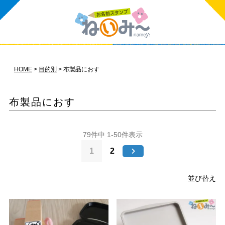
HOME
目的別
布製品におす
布製品におす
79
件中
1
-
50
件表示
1
2
並び替え