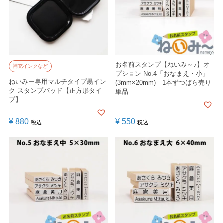
お名前スタンプ【ねいみ～♪】オ
補充インクなど
プション No.4「おなまえ・小」
ねいみー専用マルチタイプ黒イン
(3mm×20mm) 1本ずつばら売り
ク スタンプパッド【正方形タイ
単品
プ】
¥
880
¥
550
税込
税込