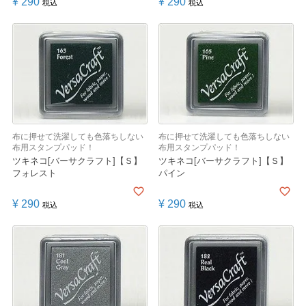
¥
290
¥
290
税込
税込
布に押せて洗濯しても色落ちしない
布に押せて洗濯しても色落ちしない
布用スタンプパッド！
布用スタンプパッド！
ツキネコ[バーサクラフト]【Ｓ】
ツキネコ[バーサクラフト]【Ｓ】
フォレスト
パイン
¥
290
¥
290
税込
税込