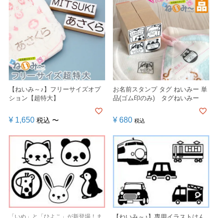
【ねいみ～♪】フリーサイズオプ
お名前スタンプ タグ ねいみー 単
ション【超特大】
品(ゴム印のみ) タグねいみー
¥
1,650
¥
680
税込
〜
税込
「いぬ」と「ひよこ」が新登場！ま
【ねいみ～♪】専用イラストはん