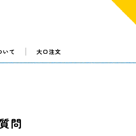
ついて
大口注文
質問