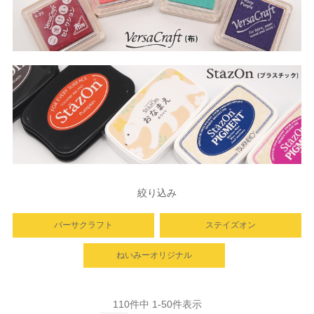
絞り込み
バーサクラフト
ステイズオン
ねいみーオリジナル
110
件中
1
-
50
件表示