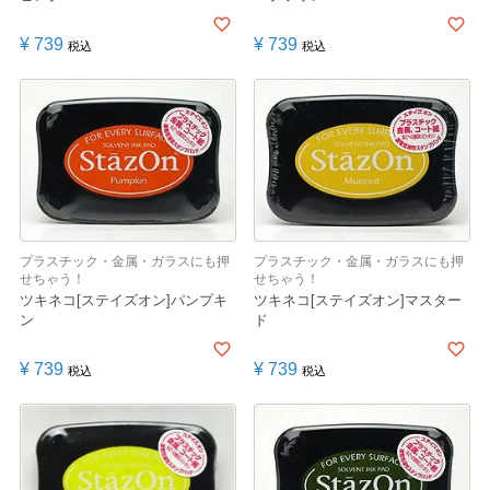
¥
739
¥
739
税込
税込
プラスチック・金属・ガラスにも押
プラスチック・金属・ガラスにも押
せちゃう！
せちゃう！
ツキネコ[ステイズオン]パンプキ
ツキネコ[ステイズオン]マスター
ン
ド
¥
739
¥
739
税込
税込