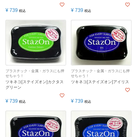
¥
739
¥
739
税込
税込
プラスチック・金属・ガラスにも押
プラスチック・金属・ガラスにも押
せちゃう！
せちゃう！
ツキネコ[ステイズオン]カクタス
ツキネコ[ステイズオン]アイリス
グリーン
¥
739
¥
739
税込
税込