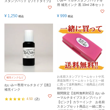
いみー マルチスタンプパッド専
スタンプパッド【ワイドタイプ】
用 補充インク 黒 10ml 2本セット
¥
1,250
¥
999
税込
税込
お名前スタンプドリームセットや兄
補充インクなど
弟追加用ドリームセットなどと一緒
に買って送料無料に！他商品との同
ねいみー専用マルチタイプ【黒】
梱必須です。
補充インク
期間限定【送料無料対応】ねいみ
ーマルチタイプスタンプパッド
4.50
（2）
【ピンク】カラーインク お名前
スタンプセット商品と一緒に買っ