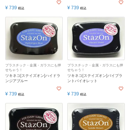
¥
739
¥
739
税込
税込
プラスチック・金属・ガラスにも押
プラスチック・金属・ガラスにも押
せちゃう！
せちゃう！
ツキネコ[ステイズオン]ハイドラ
ツキネコ[ステイズオン]バイブラ
ンジアブルー
ントバイオレット
¥
739
¥
739
税込
税込