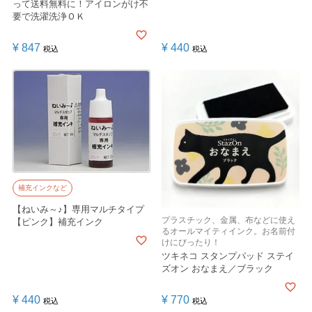
って送料無料に！アイロンがけ不
要で洗濯洗浄ＯＫ
¥
847
¥
440
税込
税込
補充インクなど
【ねいみ～♪】専用マルチタイプ
プラスチック、金属、布などに使え
【ピンク】補充インク
るオールマイティインク。お名前付
けにぴったり！
ツキネコ スタンプパッド ステイ
ズオン おなまえ／ブラック
¥
440
¥
770
税込
税込