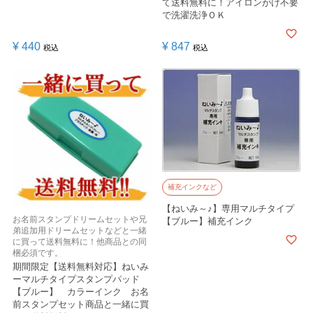
て送料無料に！アイロンがけ不要
で洗濯洗浄ＯＫ
¥
440
¥
847
税込
税込
補充インクなど
【ねいみ～♪】専用マルチタイプ
お名前スタンプドリームセットや兄
【ブルー】補充インク
弟追加用ドリームセットなどと一緒
に買って送料無料に！他商品との同
梱必須です。
期間限定【送料無料対応】ねいみ
ーマルチタイプスタンプパッド
【ブルー】 カラーインク お名
前スタンプセット商品と一緒に買