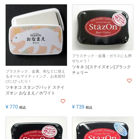
プラスチック・金属・ガラスにも押
せちゃう！
ツキネコ[ステイズオン]ブラック
プラスチック、金属、布などに使え
チェリー
るオールマイティインク。お名前付
けにぴったり！
ツキネコ スタンプパッド ステイ
ズオン おなまえ／ホワイト
¥
770
¥
739
税込
税込