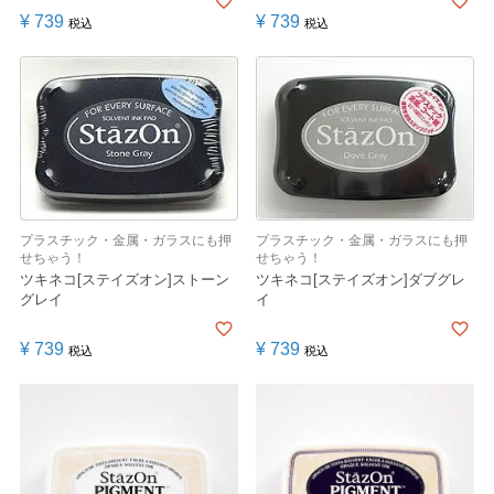
¥
739
¥
739
税込
税込
プラスチック・金属・ガラスにも押
プラスチック・金属・ガラスにも押
せちゃう！
せちゃう！
ツキネコ[ステイズオン]ストーン
ツキネコ[ステイズオン]ダブグレ
グレイ
イ
¥
739
¥
739
税込
税込