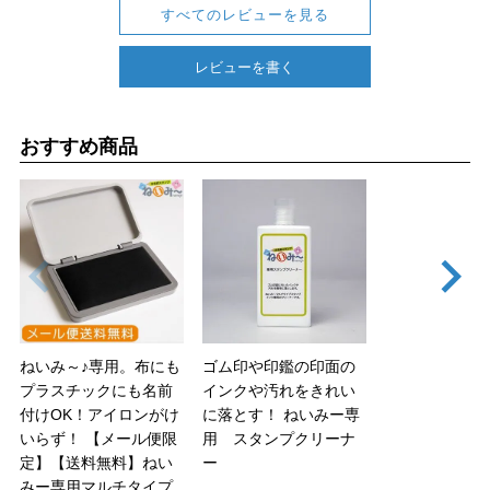
すべてのレビューを見る
レビューを書く
おすすめ商品
ねいみ～♪専用。布にも
ゴム印や印鑑の印面の
プラスチックにも名前
インクや汚れをきれい
付けOK！アイロンがけ
に落とす！
ねいみー専
いらず！
【メール便限
用 スタンプクリーナ
定】【送料無料】ねい
ー
みー専用マルチタイプ