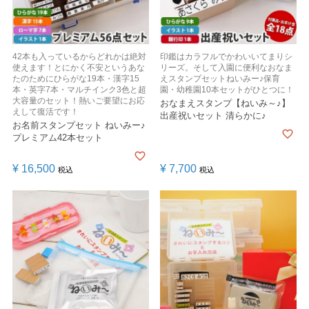
42本も入っているからどれかは絶対
印鑑はカラフルでかわいいてまりシ
使えます！とにかく不安というあな
リーズ。そして入園に便利なおなま
たのためにひらがな19本・漢字15
えスタンプセットねいみー♪保育
本・英字7本・マルチインク3色と超
園・幼稚園10本セットがひとつに！
大容量のセット！熱いご要望にお応
おなまえスタンプ【ねいみ～♪】
えして復活です！
出産祝いセット 清らかに♪
お名前スタンプセット ねいみー♪
プレミアム42本セット
¥
16,500
¥
7,700
税込
税込