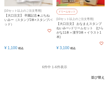
[10セット以上のご注文専用]
ドリームセット
【大口注文】 卒園記念★ぷちね
[10セット以上のご注文専用]
いみー（スタンプ2本+スタンプパ
【大口注文】 おなまえスタンプ
ッド）
ねいみー♪ドリームセット (ひら
がな11本＋漢字3本＋イラスト1
本)
¥
1,100
¥
3,100
税込
税込
6
件中
1
-
6
件表示
並び替え