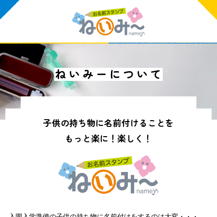
ね
い
み
ー
に
つ
い
て
子供の持ち物に名前付けることを
もっと楽に！楽しく！
入園入学準備の子供の持ち物に名前付けをするのは大変・・・