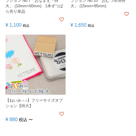
プション No.7「おなまえ・特
プション No.10「おむつ専用特
大」 (10mm×60mm) 1本ずつば
大」 (15mm×85mm)
ら売り単品
¥
1,100
¥
1,650
税込
税込
【ねいみ～♪】フリーサイズオプ
ション【特大】
¥
880
税込
〜