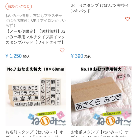
おしりスタンプ けぽんつ 交換イ
補充インクなど
ンキパッド
ねいみ～♪専用。布にもプラスチッ
クにも名前付けOK！アイロンがけい
らず！
【メール便限定】【送料無料】ね
いみー専用マルチタイプ黒インク
スタンプパッド【ワイドタイプ】
¥
1,250
¥
390
税込
税込
お名前スタンプ【ねいみ～♪】オ
お名前スタンプ【ねいみ～♪】オ