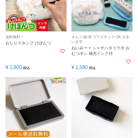
送料無料！
オムツ 紙 布 プラスチック OK 大き
い文字
おしりスタンプ けぽんつ
ねいみー × シャチハタコラボ お
むつポン 補充インク付
¥
2,900
¥
1,580
税込
税込