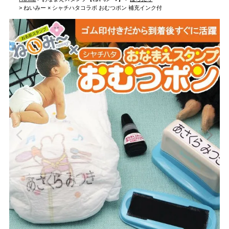
ねいみー × シャチハタコラボ おむつポン 補充インク付