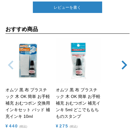
レビューを書く
おすすめ商品
オムツ 黒 布 プラスチ
オムツ 黒 布 プラスチ
ック 木 OK 簡単 お手軽
ック 木 OK 簡単 お手軽
補充
おむつポン 交換用
補充
おむつポン 補充イ
インキセット パッド 補
ンキ 5ml どこでももち
充インキ 10ml
ものスタンプ
¥
440
¥
275
税込
税込