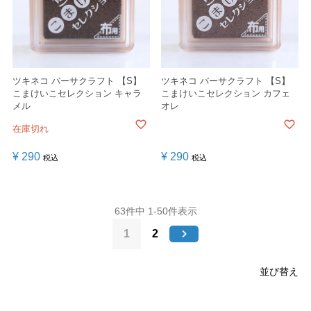
ツキネコ バーサクラフト 【S】
ツキネコ バーサクラフト 【S】
こまけいこセレクション キャラ
こまけいこセレクション カフェ
メル
オレ
在庫切れ
¥
290
¥
290
税込
税込
63
件中
1
-
50
件表示
1
2
並び替え