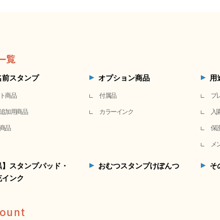
一覧
名前スタンプ
オプション商品
用
ト商品
付属品
プ
追加用商品
カラーインク
入
商品
保
メ
黒】スタンプパッド・
おむつスタンプけぽんつ
そ
充インク
ount