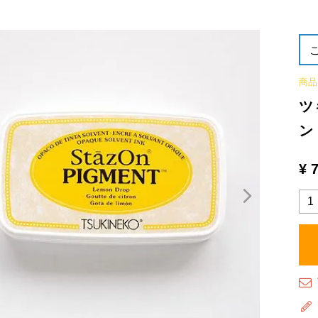
商品
ツ
ン
¥