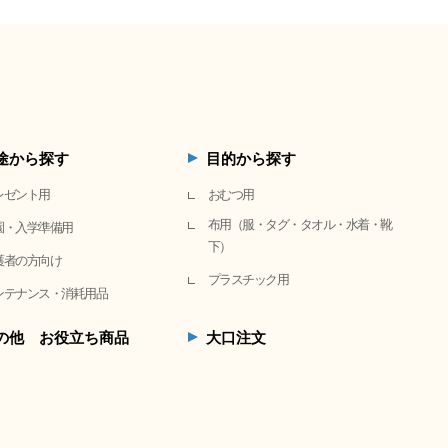
途から探す
目的から探す
レゼント用
おむつ用
布用（服・タグ・タオル・水着・靴
園・入学準備用
下）
護者の方向け
プラスチック用
ンテナンス・消耗用品
の他 お役立ち商品
大口注文