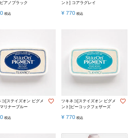
 ピアノブラック
ント] コアラグレイ
70
¥
770
税込
税込
ネコ[ステイズオン ピグメ
ツキネコ[ステイズオン ピグメ
 マリナーブルー
ント]ピーコックフェザーズ
70
¥
770
税込
税込