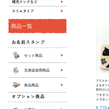
補充インクなど
スリムタイプ
商品一覧
お名前スタンプ
セット商品
兄弟追加用商品
プラスチ
単品商品
えるオー
前付けに
オプション商品
ツキネコ
イズオン
¥
770