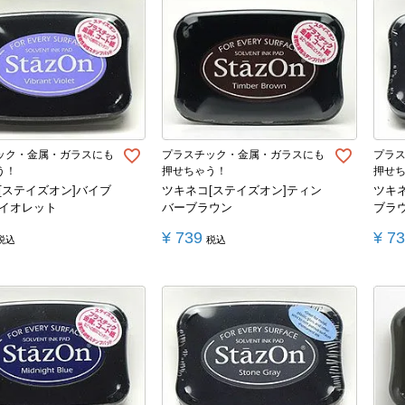
ック・金属・ガラスにも
プラスチック・金属・ガラスにも
プラ
う！
押せちゃう！
押せ
[ステイズオン]バイブ
ツキネコ[ステイズオン]ティン
ツキ
イオレット
バーブラウン
ブラ
¥
739
¥
7
税込
税込