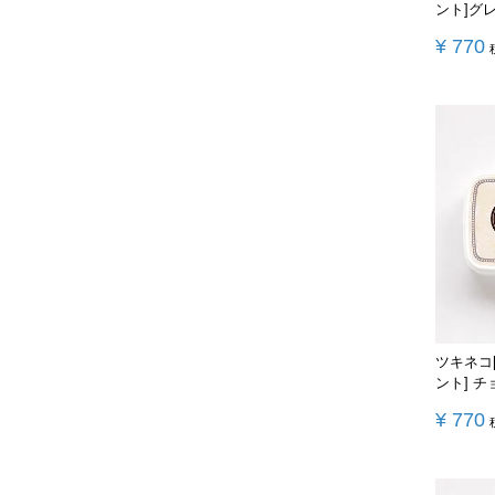
ント]グ
¥
770
ツキネコ
ント] 
¥
770