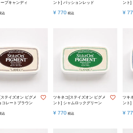
レープキャンディ
ント] パッションレッド
ント]
¥
770
¥
7
税込
税込
[ステイズオン ピグメ
ツキネコ[ステイズオン ピグメ
ツキ
チョコレートブラウン
ント] シャムロックグリーン
ント]
¥
770
¥
7
税込
税込