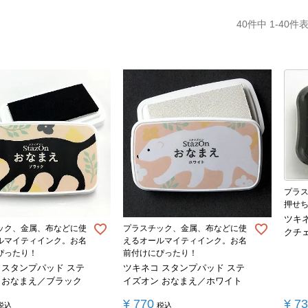
40
件中
1
-
40
件
プラ
押せ
ツキ
ック、金属、布などに使
プラスチック、金属、布などに使
クチ
ルマイティインク。お名
えるオールマイティインク。お名
ぴったり！
前付けにぴったり！
 スタンプパッド ステ
ツキネコ スタンプパッド ステ
 おなまえ／ブラック
イズオン おなまえ／ホワイト
¥
770
¥
7
税込
税込