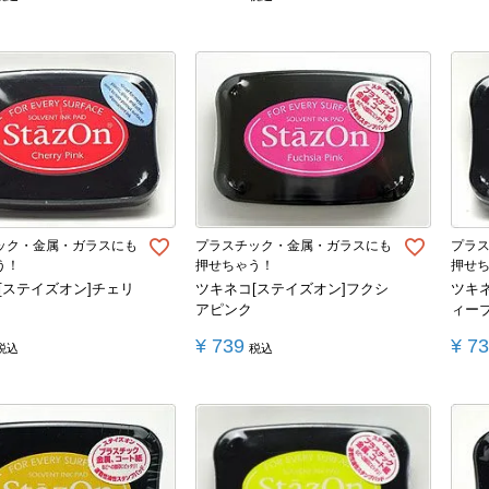
ック・金属・ガラスにも
プラスチック・金属・ガラスにも
プラ
う！
押せちゃう！
押せ
[ステイズオン]チェリ
ツキネコ[ステイズオン]フクシ
ツキ
アピンク
ィー
¥
739
¥
7
税込
税込