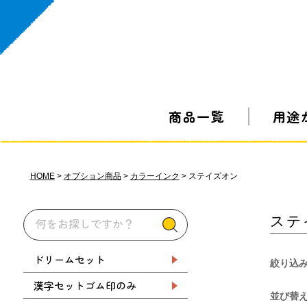
商品一覧
用途
HOME
オプション商品
カラーインク
ステイズオン
ステ
ドリームセット
絞り込
漢字セットゴム印のみ
並び替