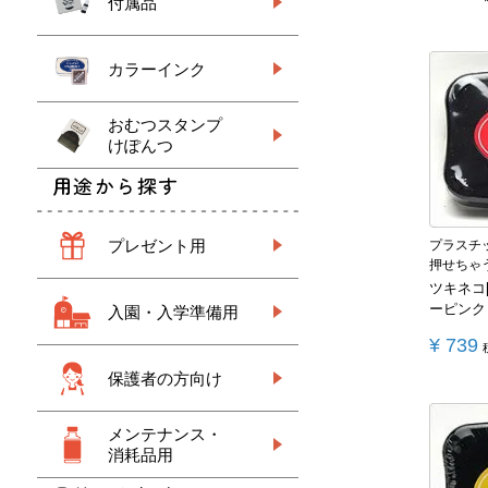
付属品
カラーインク
おむつスタンプ
けぽんつ
用途から探す
プレゼント用
プラスチ
押せちゃ
ツキネコ
ーピンク
入園・入学準備用
¥
739
保護者の方向け
メンテナンス・
消耗品用