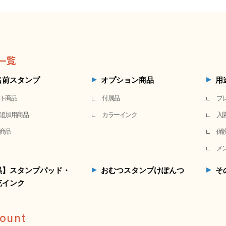
一覧
名前スタンプ
オプション商品
用
ト商品
付属品
プ
追加用商品
カラーインク
入
商品
保
メ
黒】スタンプパッド・
おむつスタンプけぽんつ
そ
充インク
ount