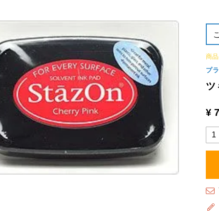
商品
プ
ツ
¥