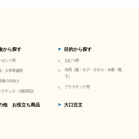
途から探す
目的から探す
レゼント用
おむつ用
布用（服・タグ・タオル・水着・靴
園・入学準備用
下）
護者の方向け
プラスチック用
ンテナンス・消耗用品
の他 お役立ち商品
大口注文