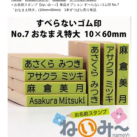
お名前スタンプ【ねいみ～♪】単品オプション すべらないゴム印 No.7
「おなまえ特大」(10mm×60mm) 1本ずつばら売り単品