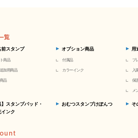
一覧
名前スタンプ
オプション商品
用
ト商品
付属品
プ
追加用商品
カラーインク
入
商品
保
メ
黒】スタンプパッド・
おむつスタンプけぽんつ
そ
充インク
ount