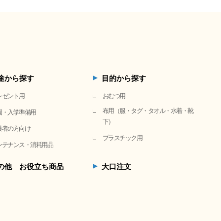
途から探す
目的から探す
レゼント用
おむつ用
布用（服・タグ・タオル・水着・靴
園・入学準備用
下）
護者の方向け
プラスチック用
ンテナンス・消耗用品
の他 お役立ち商品
大口注文