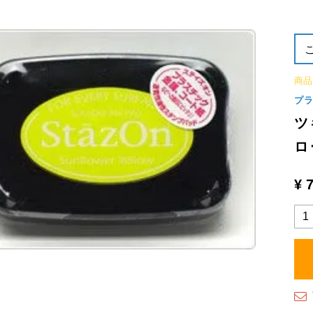
商品
プ
ツ
ロ
¥