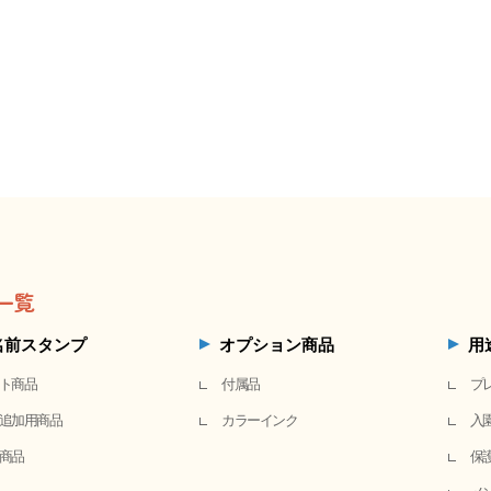
一覧
名前スタンプ
オプション商品
用
ト商品
付属品
プ
追加用商品
カラーインク
入
商品
保