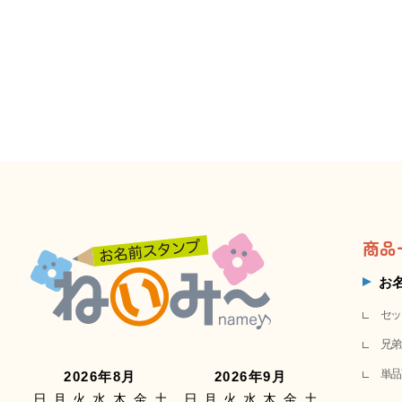
商品
お
セッ
兄弟
単品
2026年8月
2026年9月
日
月
火
水
木
金
土
日
月
火
水
木
金
土