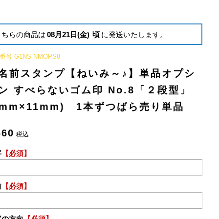
こちらの商品は
08月21日(金)
頃
に発送いたします。
番号
G1NS-NMOPS8
名前スタンプ【ねいみ～♪】単品オプシ
ン すべらないゴム印 No.8「２段型」
6mm×11mm) 1本ずつばら売り単品
660
税込
字
【必須】
前
【必須】
字の方向
【必須】