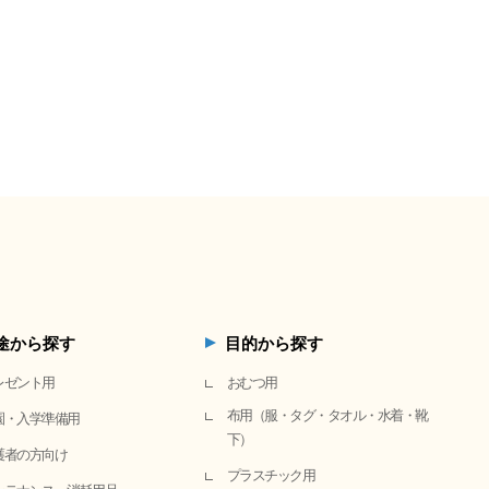
途から探す
目的から探す
レゼント用
おむつ用
布用（服・タグ・タオル・水着・靴
園・入学準備用
下）
護者の方向け
プラスチック用