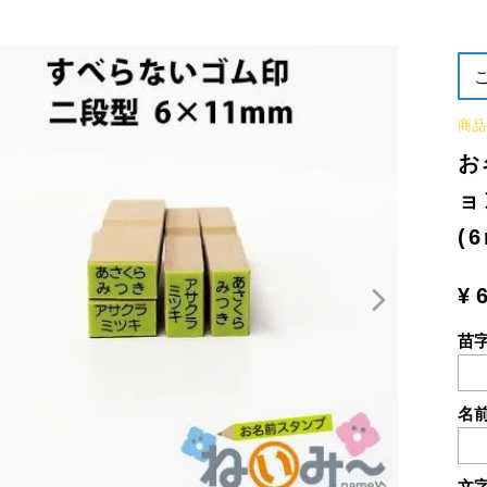
商品
お
ョ
(
¥
苗
名
文