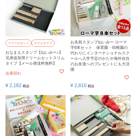
お名前スタンプねいみー ローマ
ドリームセット
スリムタイプ
字8本セット 保育園・幼稚園の
おなまえスタンプ【ねいみー♪】
代わりにインターナショナルスク
兄弟追加用ドリームセットスリム
ールへ入学予定のかたや海外在住
タイプ【メール便送料無料】
のお友達へのプレゼントにも大活
躍
在庫切れ
¥
2,182
¥
2,810
税込
税込