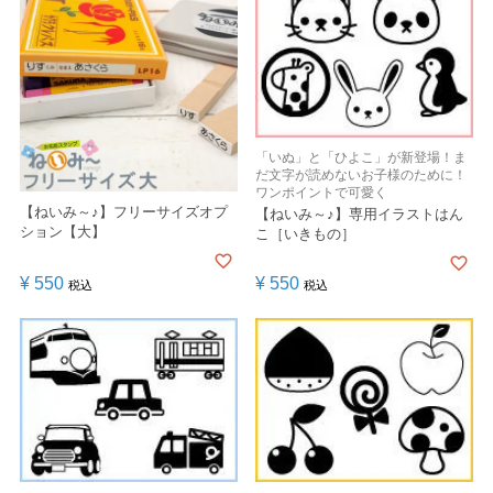
「いぬ」と「ひよこ」が新登場！ま
だ文字が読めないお子様のために！
ワンポイントで可愛く
【ねいみ～♪】フリーサイズオプ
【ねいみ～♪】専用イラストはん
ション【大】
こ［いきもの］
¥
550
¥
550
税込
税込