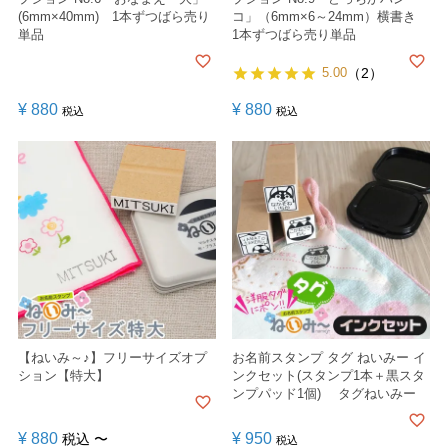
(6mm×40mm) 1本ずつばら売り
コ」（6mm×6～24mm）横書き
単品
1本ずつばら売り単品
5.00
（2）
¥
880
¥
880
税込
税込
【ねいみ～♪】フリーサイズオプ
お名前スタンプ タグ ねいみー イ
ション【特大】
ンクセット(スタンプ1本＋黒スタ
ンプパッド1個) タグねいみー
¥
880
¥
950
税込
〜
税込