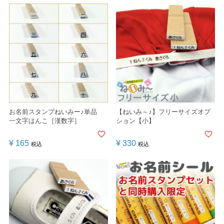
お名前スタンプねいみー♪単品
【ねいみ～♪】フリーサイズオプ
一文字はんこ［漢数字］
ション【小】
¥
165
¥
330
税込
税込