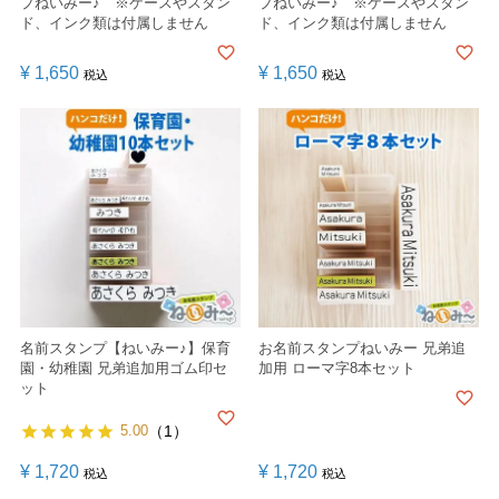
プねいみー♪ ※ケースやスタン
プねいみー♪ ※ケースやスタン
ド、インク類は付属しません
ド、インク類は付属しません
¥
1,650
¥
1,650
税込
税込
名前スタンプ【ねいみー♪】保育
お名前スタンプねいみー 兄弟追
園・幼稚園 兄弟追加用ゴム印セ
加用 ローマ字8本セット
ット
5.00
（1）
¥
1,720
¥
1,720
税込
税込