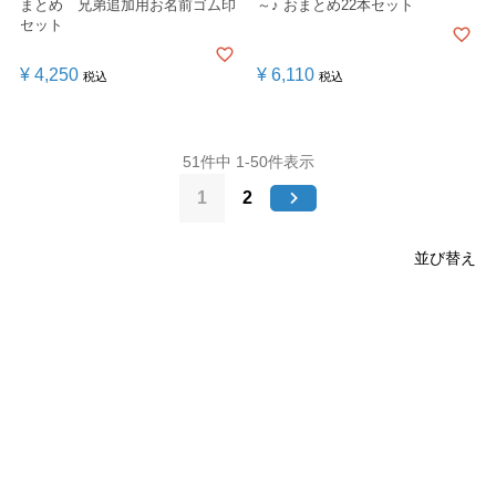
まとめ 兄弟追加用お名前ゴム印
～♪ おまとめ22本セット
セット
¥
4,250
¥
6,110
税込
税込
51
件中
1
-
50
件表示
1
2
並び替え