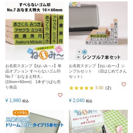
お名前スタンプ【ねいみ～♪】単
お名前スタンプ【ねいみー♪】シ
品オプション すべらないゴム印
ンプルセット （旧はじめてさん
No.7「おなまえ特大」
セット）
(10mm×60mm) 1本ずつばら売
り単品
5.00
（2）
¥
1,980
¥
2,040
税込
税込