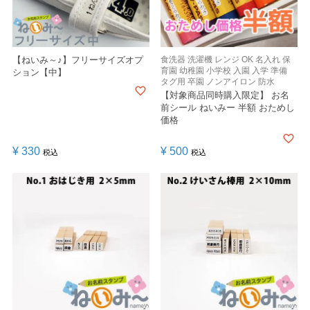
【ねいみ～♪】フリーサイズオプ
食洗器 洗濯機 レンジ OK 名入れ 保
育園 幼稚園 小学校 入園 入学 準備
ション【中】
タグ用 卒園 ノンアイロン 防水
【対象商品同時購入限定】 お名
前シール ねいみー 半額 おためし
価格
¥
330
¥
500
税込
税込