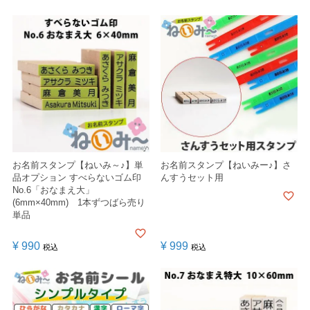
お名前スタンプ【ねいみ～♪】単
お名前スタンプ【ねいみー♪】さ
品オプション すべらないゴム印
んすうセット用
No.6「おなまえ大」
(6mm×40mm) 1本ずつばら売り
単品
¥
990
¥
999
税込
税込