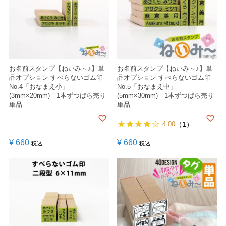
お名前スタンプ【ねいみ～♪】単
お名前スタンプ【ねいみ～♪】単
品オプション すべらないゴム印
品オプション すべらないゴム印
No.4「おなまえ小」
No.5「おなまえ中」
(3mm×20mm) 1本ずつばら売り
(5mm×30mm) 1本ずつばら売り
単品
単品
4.00
（1）
¥
660
¥
660
税込
税込