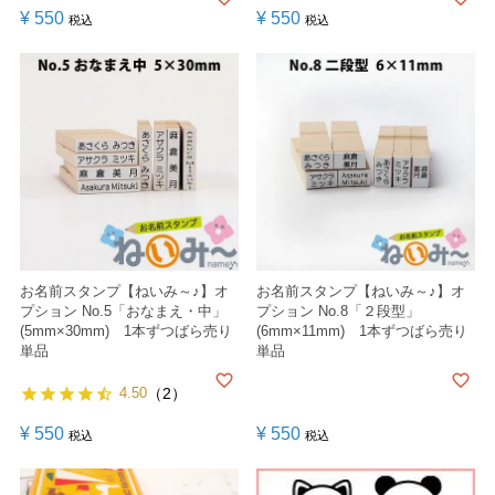
¥
550
¥
550
税込
税込
お名前スタンプ【ねいみ～♪】オ
お名前スタンプ【ねいみ～♪】オ
プション No.5「おなまえ・中」
プション No.8「２段型」
(5mm×30mm) 1本ずつばら売り
(6mm×11mm) 1本ずつばら売り
単品
単品
4.50
（2）
¥
550
¥
550
税込
税込