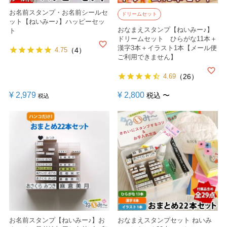
お名前スタンプ・お名前シールセ
ドリームセット
ット【ねいみー♪】ハッピーセッ
おなまえスタンプ【ねいみー♪】
ト
ドリームセット ひらがな11本＋
漢字3本＋イラスト1本【メール便
4.75
（4）
ご利用できません】
4.69
（26）
¥
2,979
¥
2,800
税込
〜
税込
お名前スタンプ【ねいみー♪】お
おなまえスタンプセット ねいみ