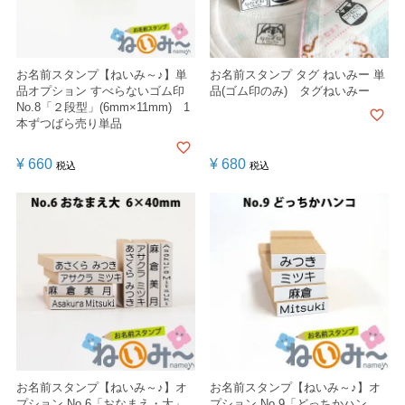
お名前スタンプ【ねいみ～♪】単
お名前スタンプ タグ ねいみー 単
品オプション すべらないゴム印
品(ゴム印のみ) タグねいみー
No.8「２段型」(6mm×11mm) 1
本ずつばら売り単品
¥
660
¥
680
税込
税込
お名前スタンプ【ねいみ～♪】オ
お名前スタンプ【ねいみ～♪】オ
プション No.6「おなまえ・大」
プション No.9「どっちかハン