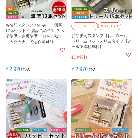
お名前スタンプ ねいみー♪ 漢字
ドリームセット
スリムタイプ
12本セット 付属品含め全18点 入
おなまえスタンプ【ねいみー♪】
学準備・進級準備 「ひらがな」
ドリームセットスリムタイプ【メ
「カタカナ」でも作製可能
ール便送料無料】
在庫切れ
¥
2,920
¥
2,970
税込
税込