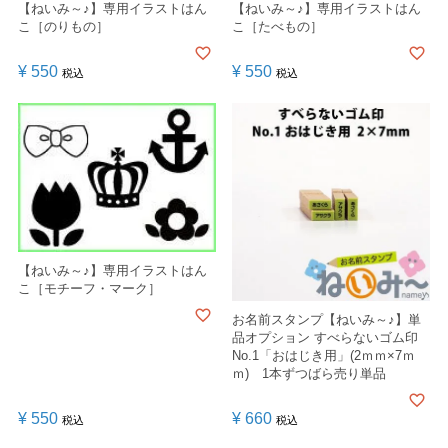
【ねいみ～♪】専用イラストはん
【ねいみ～♪】専用イラストはん
こ［のりもの］
こ［たべもの］
¥
550
¥
550
税込
税込
【ねいみ～♪】専用イラストはん
こ［モチーフ・マーク］
お名前スタンプ【ねいみ～♪】単
品オプション すべらないゴム印
No.1「おはじき用」(2ｍｍ×7ｍ
ｍ) 1本ずつばら売り単品
¥
550
¥
660
税込
税込