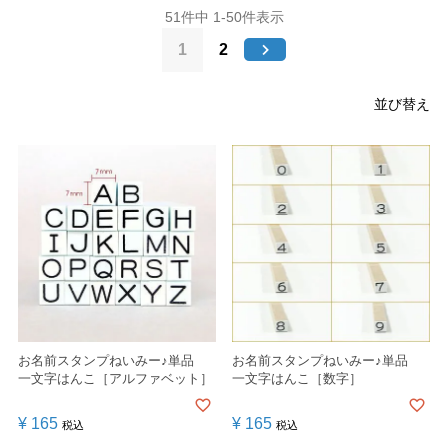
51
件中
1
-
50
件表示
1
2
並び替え
お名前スタンプねいみー♪単品
お名前スタンプねいみー♪単品
一文字はんこ［アルファベット］
一文字はんこ［数字］
¥
165
¥
165
税込
税込