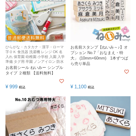
ひらがな・カタカナ・漢字・ローマ
お名前スタンプ【ねいみ～♪】オ
字ＯＫ 食洗器 洗濯機 レンジ OK 名
プション No.7「おなまえ・特
入れ 保育園 幼稚園 小学校 入園 入学
大」 (10mm×60mm) 1本ずつば
準備 タグ用 卒園 ノンアイロン 防水
ら売り単品
お名前シール ねいみー シンプル
タイプ ２種類 【送料無料】
¥
999
¥
1,100
税込
税込