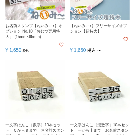
お名前スタンプ【ねいみ～♪】オ
【ねいみ～♪】フリーサイズオプ
プション No.10「おむつ専用特
ション【超特大】
大」 (15mm×85mm)
¥
1,650
¥
1,650
税込
〜
税込
一文字はんこ［数字］10本セッ
一文字はんこ［漢数字］10本セッ
ト ０から９まで お名前スタン
ト 一から十まで お名前スタン