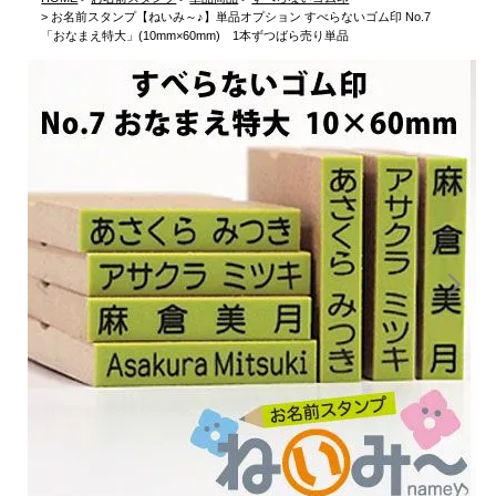
お名前スタンプ【ねいみ～♪】単品オプション すべらないゴム印 No.7
「おなまえ特大」(10mm×60mm) 1本ずつばら売り単品