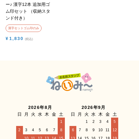
ー♪ 漢字12本 追加用ゴ
ム印セット （収納スタ
ンド付き）
漢字セットゴム印のみ
¥
1,830
税込
2026年8月
2026年9月
日
月
火
水
木
金
土
日
月
火
水
木
金
土
1
1
2
3
4
5
2
3
4
5
6
7
8
6
7
8
9
10
11
12
9
10
11
12
13
14
15
13
14
15
16
17
18
19