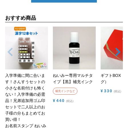
おすすめ商品
入学準備に間に合いま
ねいみー専用マルチタ
ギフトBOX（
す！さんすうセットの
イプ【黒】補充インク
グ）
小さな名前付けも怖く
¥
330
補充インクなど
税込
ない！入学準備の必需
品！兄弟追加用ゴム印
¥
440
税込
セットで二人以上のお
子様の分もまとめてお
買い得！
お名前スタンプ ねいみ