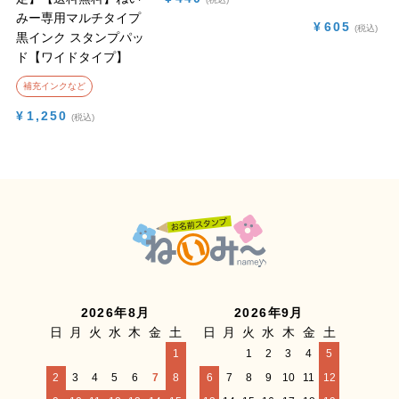
みー専用マルチタイプ
¥
605
税込
黒インク スタンプパッ
ド【ワイドタイプ】
補充インクなど
¥
1,250
税込
2026年8月
2026年9月
日
月
火
水
木
金
土
日
月
火
水
木
金
土
1
1
2
3
4
5
2
3
4
5
6
7
8
6
7
8
9
10
11
12