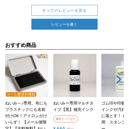
すべてのレビューを見る
レビューを書く
おすすめ商品
ねいみ～♪専用。布にも
ねいみー専用マルチタ
ゴム印や印鑑
プラスチックにも名前
イプ【黒】補充インク
インクや汚れ
付けOK！アイロンがけ
に落とす！
ね
補充インクなど
いらず！
【メール便限
用 スタンプ
定】【送料無料】ねい
¥
440
ー
税込