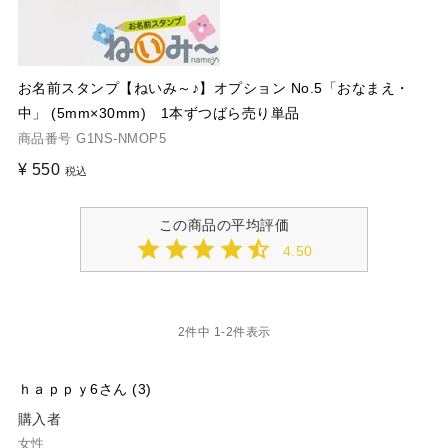
お名前スタンプ【ねいみ～♪】オプション No.5「おなまえ・
中」 (5mm×30mm) 1本ずつばら売り単品
商品番号
G1NS-NMOP5
¥
550
税込
4.50
2
件中
1
-
2
件表示
ｈａｐｐｙ6
3
購入者
女性