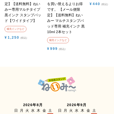
定】【送料無料】ねい
を買い替えるよりお得
¥
440
税込
みー専用マルチタイプ
です。
【メール便限
黒インク スタンプパッ
定】【送料無料】ねい
ド【ワイドタイプ】
みー マルチスタンプパ
ッド専用 補充インク 黒
補充インクなど
10ml 2本セット
¥
1,250
税込
補充インクなど
¥
999
税込
2026年8月
2026年9月
日
月
火
水
木
金
土
日
月
火
水
木
金
土