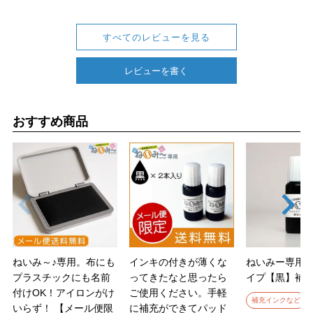
すべてのレビューを見る
レビューを書く
おすすめ商品
ねいみ～♪専用。布にも
インキの付きが薄くな
ねいみー専用
プラスチックにも名前
ってきたなと思ったら
イプ【黒】補
付けOK！アイロンがけ
ご使用ください。手軽
補充インクなど
いらず！
【メール便限
に補充ができてパッド