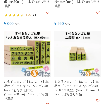
(5mm×30mm) 1本ずつばら売り
(6mm×40mm) 1本ずつばら売り
単品
単品
4.00
（1）
¥
660
¥
990
税込
税込
お名前スタンプ【ねいみ～♪】単
お名前スタンプ【ねいみ～♪】単
品オプション すべらないゴム印
品オプション すべらないゴム印
No.7「おなまえ特大」
No.8「２段型」(6mm×11mm) 1
(10mm×60mm) 1本ずつばら売
本ずつばら売り単品
り単品