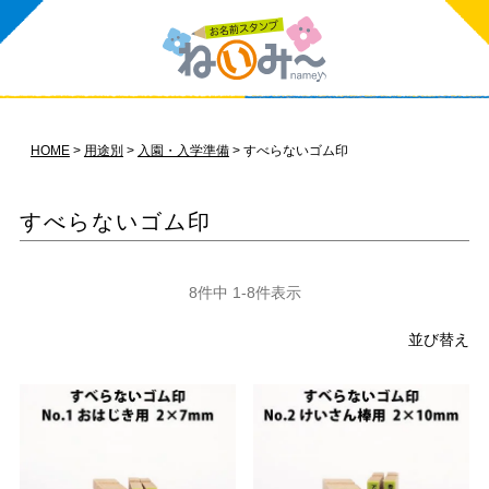
HOME
用途別
入園・入学準備
すべらないゴム印
すべらないゴム印
8
件中
1
-
8
件表示
並び替え