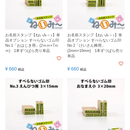
お名前スタンプ【ねいみ～♪】単
お名前スタンプ【ねいみ～♪】単
品オプション すべらないゴム印
品オプション すべらないゴム印
No.1「おはじき用」(2ｍｍ×7ｍ
No.2「けいさん棒用」
ｍ) 1本ずつばら売り単品
(2mm×10mm) 1本ずつばら売り
単品
¥
660
¥
660
税込
税込