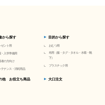
途から探す
目的から探す
レゼント用
おむつ用
布用（服・タグ・タオル・水着・靴
園・入学準備用
下）
護者の方向け
プラスチック用
ンテナンス・消耗用品
の他 お役立ち商品
大口注文