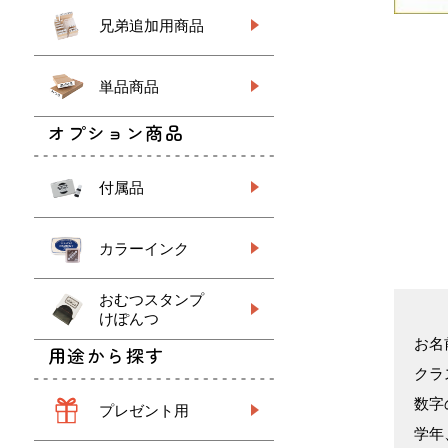
兄弟追加用商品
単品商品
オプション商品
付属品
カラーインク
おむつスタンプ
けぽんつ
お名
用途から探す
クラ
数字
プレゼント用
学年