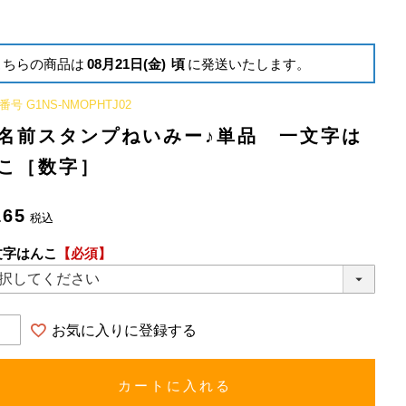
こちらの商品は
08月21日(金)
頃
に発送いたします。
番号
G1NS-NMOPHTJ02
名前スタンプねいみー♪単品 一文字は
こ［数字］
165
税込
文字はんこ
【必須】
お気に入りに登録する
カートに入れる