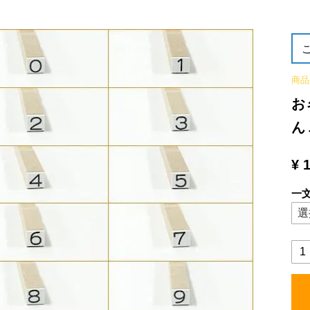
商品
お
ん
¥
一