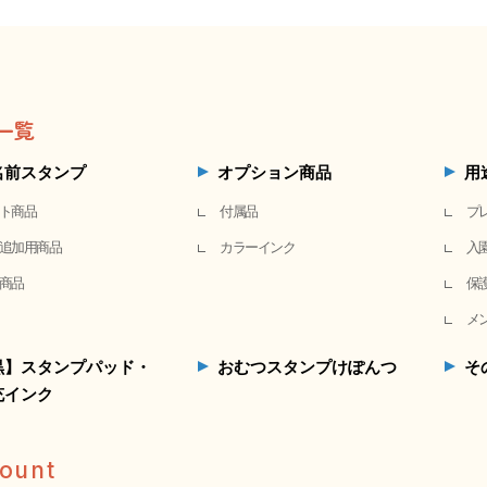
一覧
名前スタンプ
オプション商品
用
ト商品
付属品
プ
追加用商品
カラーインク
入
商品
保
メ
黒】スタンプパッド・
おむつスタンプけぽんつ
そ
充インク
ount