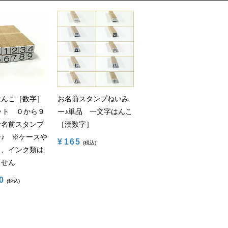
はんこ［数字］
お名前スタンプねいみ
ット ０から９
ー♪単品 一文字はんこ
お名前スタンプ
［漢数字］
♪ ※ケースや
¥
165
税込
ド、インク類は
ません
0
税込