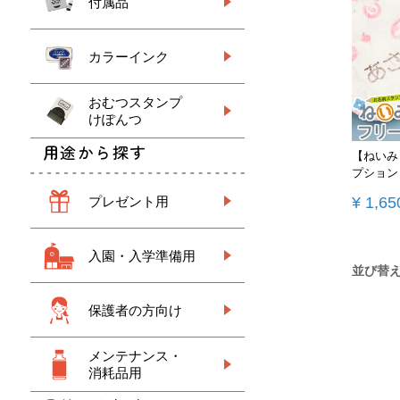
付属品
カラーインク
おむつスタンプ
けぽんつ
用途から探す
【ねいみ
プション
プレゼント用
¥
1,65
入園・入学準備用
並び替
保護者の方向け
メンテナンス・
消耗品用