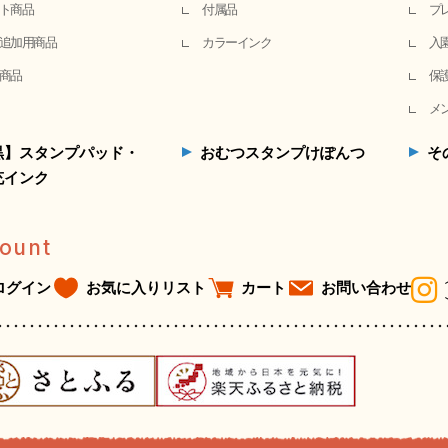
ト商品
付属品
プ
追加用商品
カラーインク
入
商品
保
メ
黒】スタンプパッド・
おむつスタンプけぽんつ
そ
充インク
ount
ログイン
お気に入りリスト
カート
お問い合わせ