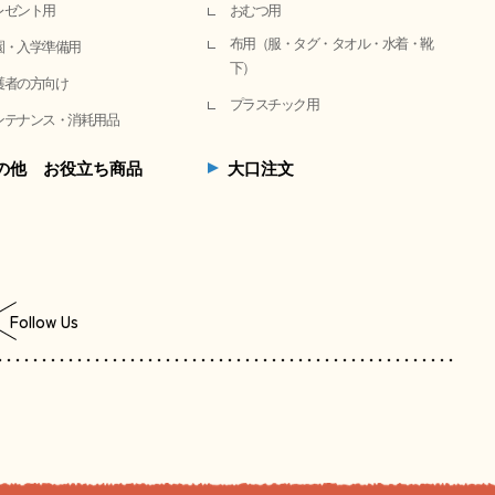
レゼント用
おむつ用
布用（服・タグ・タオル・水着・靴
園・入学準備用
下）
護者の方向け
プラスチック用
ンテナンス・消耗用品
の他 お役立ち商品
大口注文
Follow Us