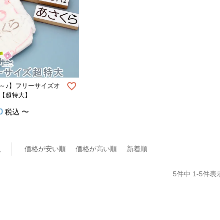
～♪】フリーサイズオ
【超特大】
0
税込
〜
え
価格が安い順
価格が高い順
新着順
5
件中
1
-
5
件表