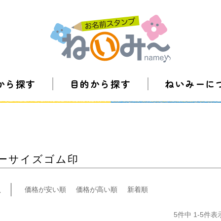
から探す
目的から探す
ねいみーに
ーサイズゴム印
え
価格が安い順
価格が高い順
新着順
5
件中
1
-
5
件表