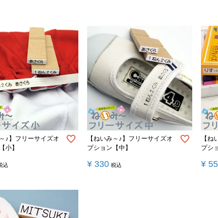
～♪】フリーサイズオ
【ねいみ～♪】フリーサイズオ
【ね
【小】
プション【中】
プシ
¥
330
¥
5
税込
税込