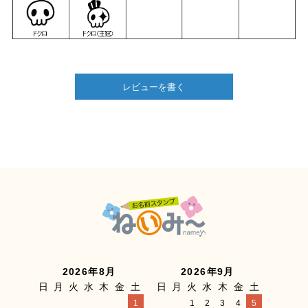
レビューを書く
2026年8月
2026年9月
日
月
火
水
木
金
土
日
月
火
水
木
金
土
1
1
2
3
4
5