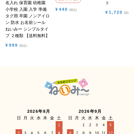
名入れ 保育園 幼稚園
ト
小学校 入園 入学 準備
¥
440
税込
¥
1,720
税込
タグ用 卒園 ノンアイロ
ン 防水
お名前シール
ねいみー シンプルタイ
プ ２種類 【送料無料】
¥
999
税込
2026年8月
2026年9月
日
月
火
水
木
金
土
日
月
火
水
木
金
土
1
1
2
3
4
5
2
3
4
5
6
7
8
6
7
8
9
10
11
12