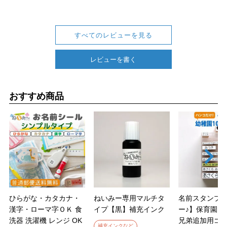
すべてのレビューを見る
レビューを書く
おすすめ商品
ひらがな・カタカナ・
ねいみー専用マルチタ
名前スタンプ
漢字・ローマ字ＯＫ 食
イプ【黒】補充インク
ー♪】保育園・
洗器 洗濯機 レンジ OK
兄弟追加用ゴ
補充インクなど