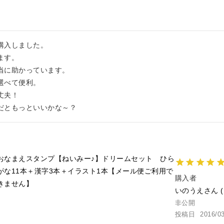
入しました。

す。

に助かっています。

べて便利。

夫！

だともっといいかな～？
おなまえスタンプ【ねいみー♪】ドリームセット ひら
がな11本＋漢字3本＋イラスト1本【メール便ご利用で
購入者
きません】
いのうえ
非公開
投稿日
2016/0