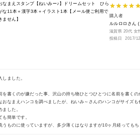
おなまえスタンプ【ねいみー♪】ドリームセット ひら
がな11本＋漢字3本＋イラスト1本【メール便ご利用で
購入者
きません】
ルルロロ
滋賀県
20代
女
投稿日
2017/1
しました。

前を書くのが嫌だった事、沢山の持ち物ひとつひとつに名前を書くの
なおなまえハンコを調べましたが、ねいみ～さんのハンコがサイズも
ました。

も簡単です。

洗うものに使っていますが、多少薄くはなりますが10ヶ月経ってもち