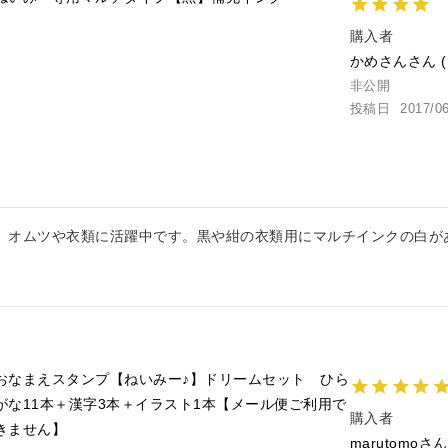
購入者
かめさん
非公開
投稿日
2017/0
。オムツや衣類に活躍中です。黒や紺の衣類用にマルチインクの白が
おなまえスタンプ【ねいみー♪】ドリームセット ひら
がな11本＋漢字3本＋イラスト1本【メール便ご利用で
購入者
きません】
marutomo