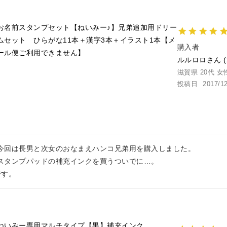
お名前スタンプセット【ねいみー♪】兄弟追加用ドリー
ムセット ひらがな11本＋漢字3本＋イラスト1本【メ
購入者
ール便ご利用できません】
ルルロロ
滋賀県
20代
女
投稿日
2017/1
今回は長男と次女のおなまえハンコ兄弟用を購入しました。

スタンプパッドの補充インクを買うついでに…。

です。
ねいみー専用マルチタイプ【黒】補充インク