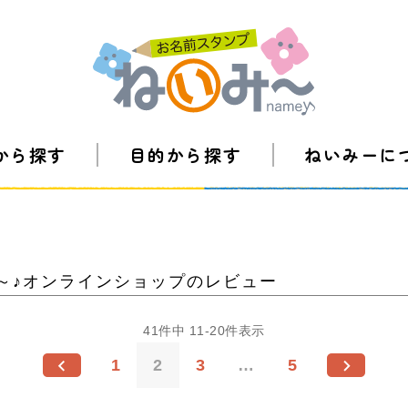
から探す
目的から探す
ねいみーに
～♪オンラインショップのレビュー
41
件中
11
-
20
件表示
1
2
3
…
5