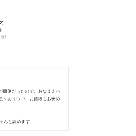
2
性
2/07
が面倒だったので、おなまえハ
色々ありつつ、お値段もお安め
ゃんと読めます。