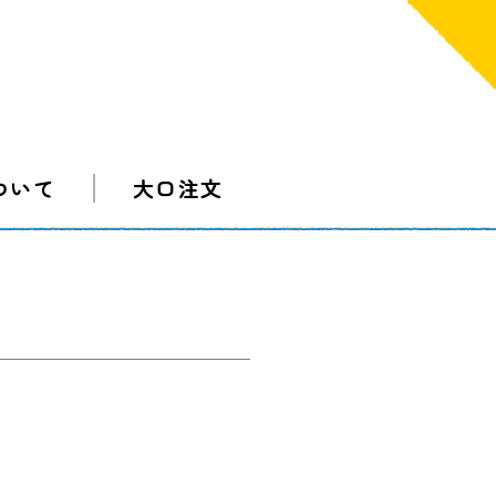
ついて
大口注文