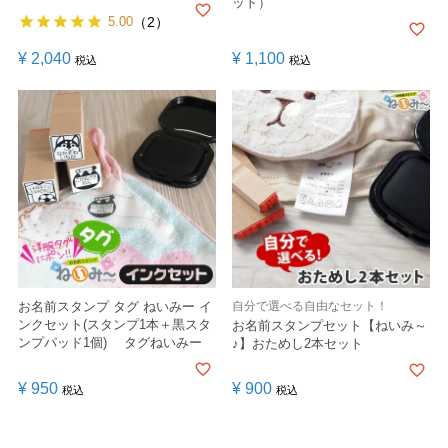
ッド）
5.00
（2）
¥
2,040
¥
1,100
税込
税込
お名前スタンプ タグ ねいみー イ
自分で選べる自由なセット！
ンクセット(スタンプ1本＋黒スタ
お名前スタンプセット【ねいみ～
ンプパッド1個) タグねいみー
♪】おためし2本セット
¥
950
¥
900
税込
税込