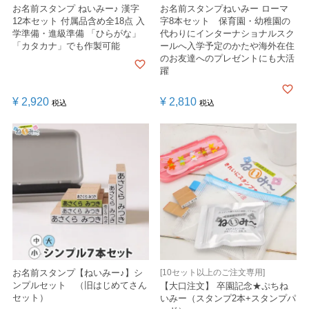
お名前スタンプ ねいみー♪ 漢字
お名前スタンプねいみー ローマ
12本セット 付属品含め全18点 入
字8本セット 保育園・幼稚園の
学準備・進級準備 「ひらがな」
代わりにインターナショナルスク
「カタカナ」でも作製可能
ールへ入学予定のかたや海外在住
のお友達へのプレゼントにも大活
躍
¥
2,920
¥
2,810
税込
税込
お名前スタンプ【ねいみー♪】シ
[10セット以上のご注文専用]
ンプルセット （旧はじめてさん
【大口注文】 卒園記念★ぷちね
セット）
いみー（スタンプ2本+スタンプパ