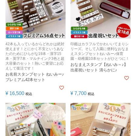
42本も入っているからどれかは絶対
印鑑はカラフルでかわいいてまりシ
使えます！とにかく不安というあな
リーズ。そして入園に便利なおなま
たのためにひらがな19本・漢字15
えスタンプセットねいみー♪保育
本・英字7本・マルチインク3色と超
園・幼稚園10本セットがひとつに！
大容量のセット！熱いご要望にお応
おなまえスタンプ【ねいみ～♪】
えして復活です！
出産祝いセット 清らかに♪
お名前スタンプセット ねいみー♪
プレミアム42本セット
¥
16,500
¥
7,700
税込
税込