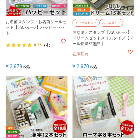
お名前スタンプ・お名前シールセ
ドリームセット
スリムタイプ
ット【ねいみー♪】ハッピーセッ
おなまえスタンプ【ねいみー♪】
ト
ドリームセットスリムタイプ【メ
ール便送料無料】
4.75
（4）
在庫切れ
¥
2,979
¥
2,970
税込
税込