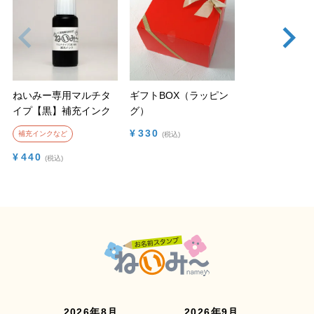
ねいみー専用マルチタ
ギフトBOX（ラッピン
イプ【黒】補充インク
グ）
¥
330
補充インクなど
税込
¥
440
税込
2026年8月
2026年9月