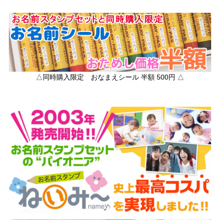
△同時購入限定 おなまえシール 半額 500円 △