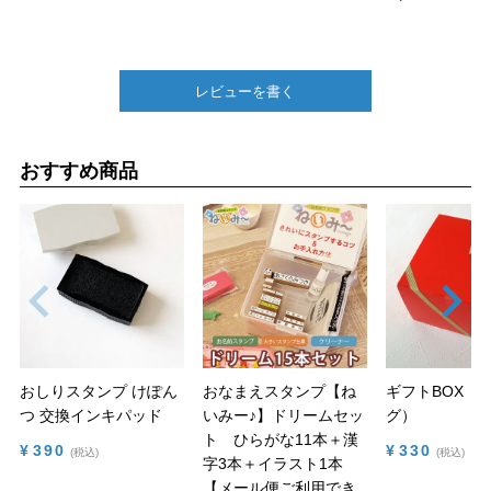
レビューを書く
おすすめ商品
おしりスタンプ けぽん
おなまえスタンプ【ね
ギフトBOX（
つ 交換インキパッド
いみー♪】ドリームセッ
グ）
ト ひらがな11本＋漢
¥
390
¥
330
税込
税込
字3本＋イラスト1本
【メール便ご利用でき