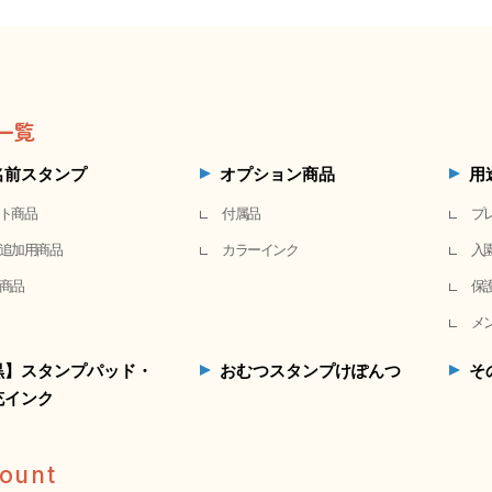
一覧
名前スタンプ
オプション商品
用
ト商品
付属品
プ
追加用商品
カラーインク
入
商品
保
メ
黒】スタンプパッド・
おむつスタンプけぽんつ
そ
充インク
ount