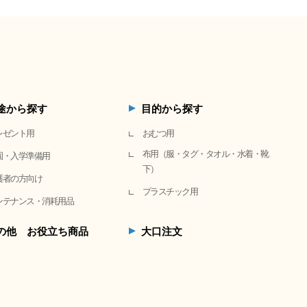
途から探す
目的から探す
レゼント用
おむつ用
布用（服・タグ・タオル・水着・靴
園・入学準備用
下）
護者の方向け
プラスチック用
ンテナンス・消耗用品
の他 お役立ち商品
大口注文