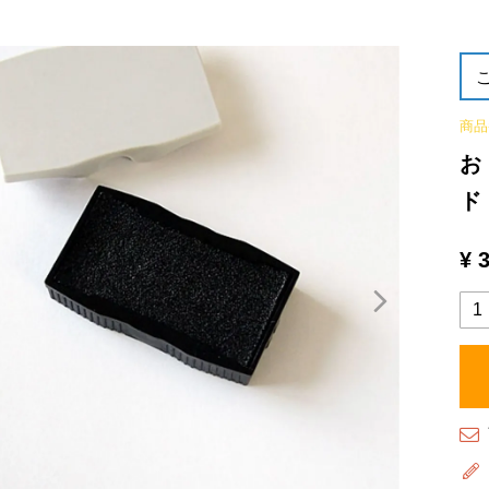
商品
お
ド
¥