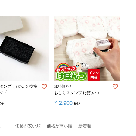
タンプ けぽんつ 交換
送料無料！
ッド
おしりスタンプ けぽんつ
¥
2,900
税込
税込
え
価格が安い順
価格が高い順
新着順