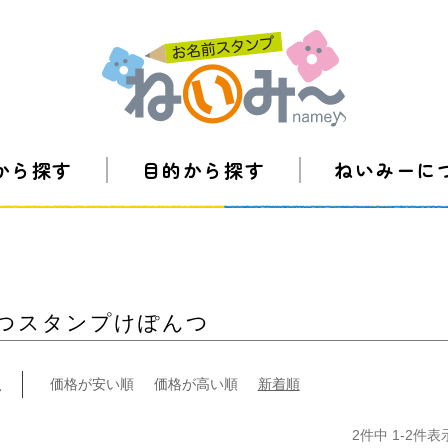
から探す
目的から探す
ねいみーに
つスタンプけぽんつ
え
価格が安い順
価格が高い順
新着順
2
件中
1
-
2
件表