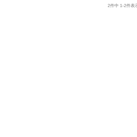
2
件中
1
-
2
件表