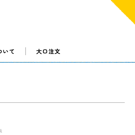
ついて
大口注文
示