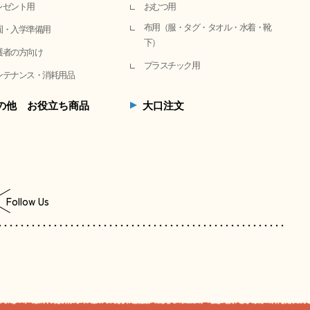
レゼント用
おむつ用
布用（服・タグ・タオル・水着・靴
園・入学準備用
下）
護者の方向け
プラスチック用
ンテナンス・消耗用品
の他 お役立ち商品
大口注文
Follow Us