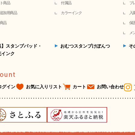
ト商品
付属品
プ
追加用商品
カラーインク
入
商品
保
メ
黒】スタンプパッド・
おむつスタンプけぽんつ
そ
充インク
ount
ログイン
お気に入りリスト
カート
お問い合わせ