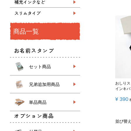
補充インクなど
スリムタイプ
商品一覧
お名前スタンプ
セット商品
おしりス
兄弟追加用商品
インキパ
¥
390
単品商品
オプション商品
並び替