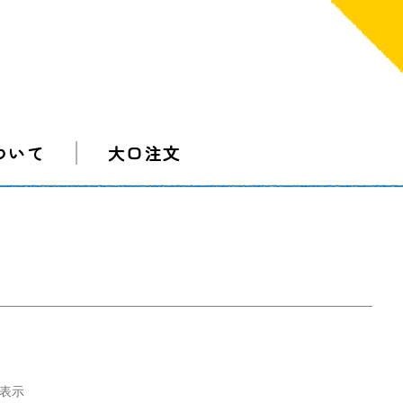
ついて
大口注文
表示