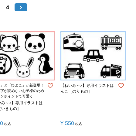
4
ぬ」と「ひよこ」が新登場！
【ねいみ～♪】専用イラストは
文字が読めないお子様のため
んこ［のりもの］
ワンポイントで可愛く
いみ～♪】専用イラストは
［いきもの］
50
¥
550
税込
税込