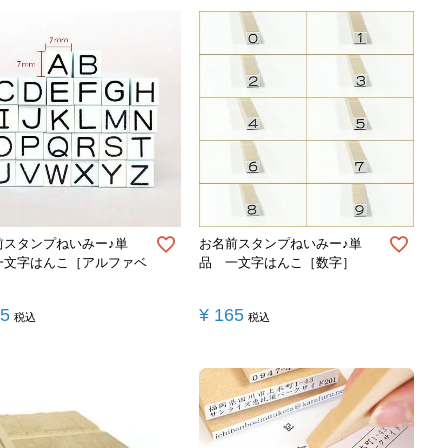
前スタンプねいみー♪単
お名前スタンプねいみー♪単
一文字はんこ［アルファベ
品 一文字はんこ［数字］
］
65
¥
165
税込
税込