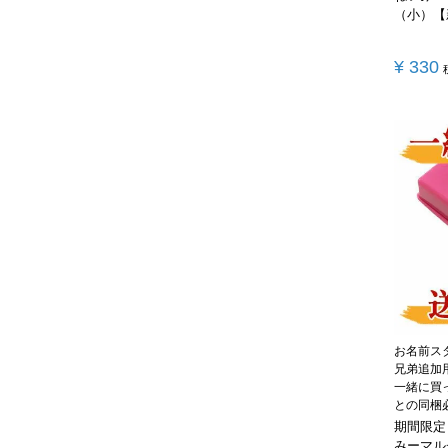
（小）【新
¥
330
お名前ス
兄弟追加
一緒に買
との同梱
期間限定
みーマル