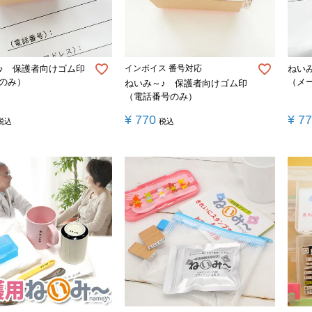
♪ 保護者向けゴム印
インボイス 番号対応
ねい
のみ）
（メ
ねいみ～♪ 保護者向けゴム印
（電話番号のみ）
¥
770
¥
7
税込
税込