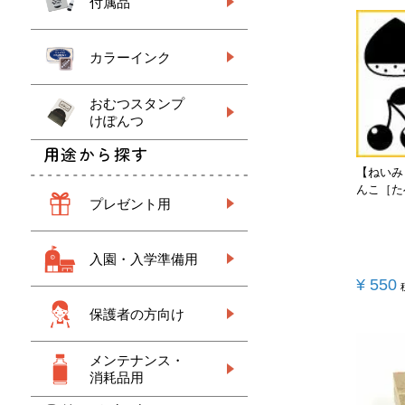
付属品
カラーインク
おむつスタンプ
けぽんつ
用途から探す
【ねいみ
んこ［た
プレゼント用
入園・入学準備用
¥
550
保護者の方向け
メンテナンス・
消耗品用