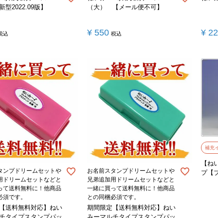
型2022.09版】
（大） 【メール便不可】
¥
550
¥
2
税込
税込
補充
【ね
タンプドリームセットや
お名前スタンプドリームセットや
プ【
用ドリームセットなどと
兄弟追加用ドリームセットなどと
って送料無料に！他商品
一緒に買って送料無料に！他商品
必須です。
との同梱必須です。
【送料無料対応】ねい
期間限定【送料無料対応】ねい
チタイプスタンプパッ
みーマルチタイプスタンプパッ