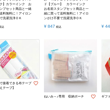
ク】カラーインク お
ド【ブルー】 カラーインク
ンプセット商品と一緒
お名前スタンプセット商品と一
送料無料に！アイロン
緒に買って送料無料に！アイロ
で洗濯洗浄ＯＫ
ンがけ不要で洗濯洗浄ＯＫ
¥
847
¥
4
税込
税込
で接着できる布テープ
えテープ】
ねいみ～♪専用 収納ポーチ
ギフ