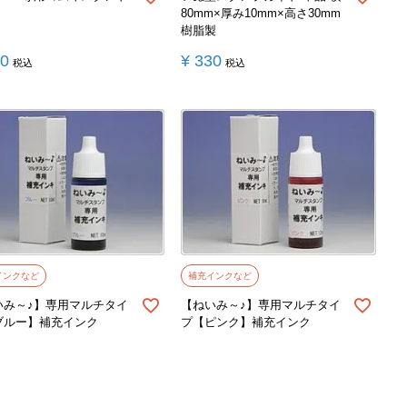
80mm×厚み10mm×高さ30mm
樹脂製
20
¥
330
税込
税込
インクなど
補充インクなど
いみ～♪】専用マルチタイ
【ねいみ～♪】専用マルチタイ
ブルー】補充インク
プ【ピンク】補充インク