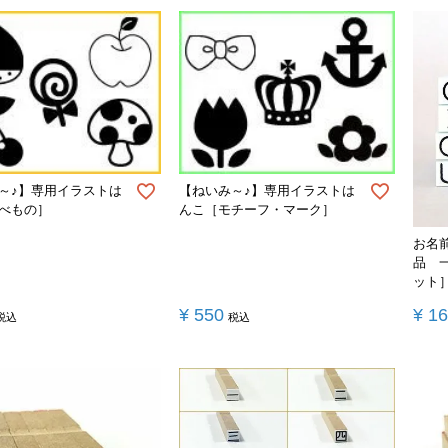
～♪】専用イラストは
【ねいみ～♪】専用イラストは
べもの］
んこ［モチーフ・マーク］
お名
品 
ット
¥
550
¥
1
税込
税込