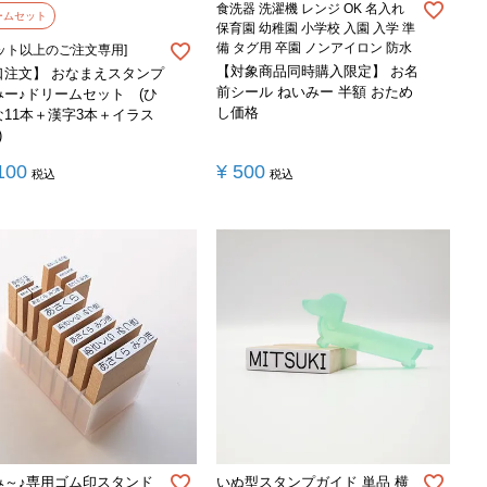
食洗器 洗濯機 レンジ OK 名入れ
ームセット
保育園 幼稚園 小学校 入園 入学 準
備 タグ用 卒園 ノンアイロン 防水
セット以上のご注文専用]
【対象商品同時購入限定】 お名
口注文】 おなまえスタンプ
前シール ねいみー 半額 おため
みー♪ドリームセット (ひ
し価格
な11本＋漢字3本＋イラス
)
100
¥
500
税込
税込
み～♪専用ゴム印スタンド
いぬ型スタンプガイド 単品 横