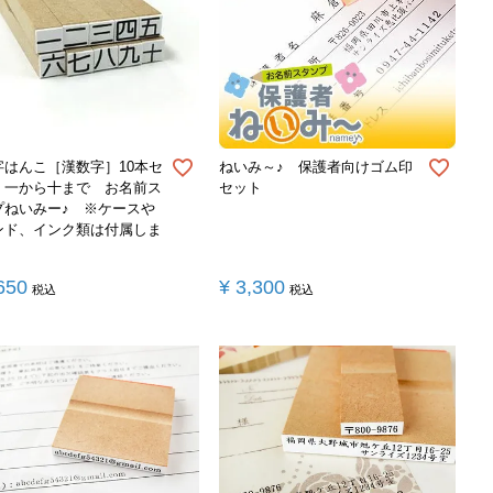
字はんこ［漢数字］10本セ
ねいみ～♪ 保護者向けゴム印
 一から十まで お名前ス
セット
プねいみー♪ ※ケースや
ンド、インク類は付属しま
650
¥
3,300
税込
税込