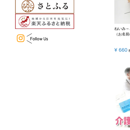
ねいみ～
（お名前
Follow Us
¥
660