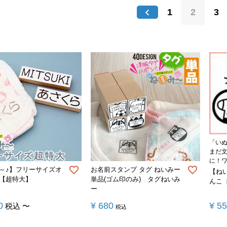
1
2
3
「い
まだ
に！
～♪】フリーサイズオ
お名前スタンプ タグ ねいみー
【ね
【超特大】
単品(ゴム印のみ) タグねいみ
んこ
ー
0
¥
680
¥
5
税込
〜
税込