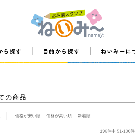
から探す
目的から探す
ねいみーに
ての商品
え
価格が安い順
価格が高い順
新着順
196
件中
51
-
100
件