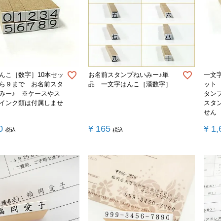
んこ［数字］10本セッ
お名前スタンプねいみー♪単
一文
ら９まで お名前スタ
品 一文字はんこ［漢数字］
ット
みー♪ ※ケースやス
タン
インク類は付属しませ
スタ
せん
0
¥
165
¥
1,
税込
税込