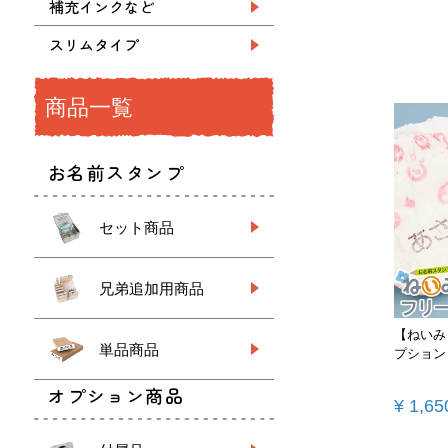
補充インクなど
スリムタイプ
商品一覧
お名前スタンプ
セット商品
兄弟追加用商品
【ねいみ
単品商品
プション
オプション商品
¥
1,65