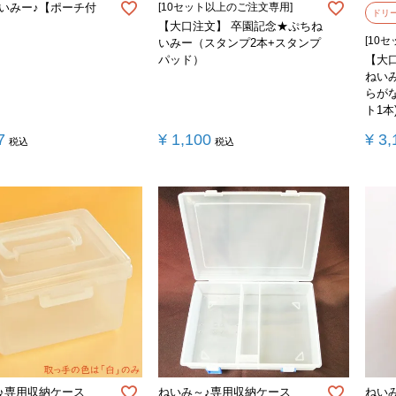
いみー♪【ポーチ付
[10セット以上のご注文専用]
ドリ
【大口注文】 卒園記念★ぷちね
[10
いみー（スタンプ2本+スタンプ
パッド）
【大
ねい
らが
ト1本
7
¥
1,100
¥
3,
税込
税込
♪専用収納ケース
ねいみ～♪専用収納ケース
ねい