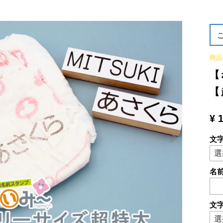
商品
【
【
¥
文
名
文