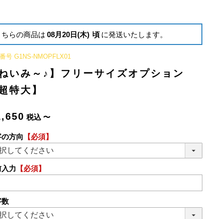
こちらの商品は
08月20日(木)
頃
に発送いたします。
番号
G1NS-NMOPFLX01
ねいみ～♪】フリーサイズオプション
超特大】
1,650
税込
〜
字の方向
【必須】
前入力
【必須】
字数