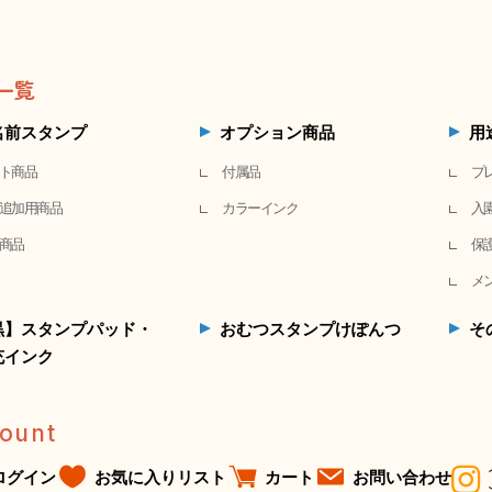
一覧
名前スタンプ
オプション商品
用
ト商品
付属品
プ
追加用商品
カラーインク
入
商品
保
メ
黒】スタンプパッド・
おむつスタンプけぽんつ
そ
充インク
ount
ログイン
お気に入りリスト
カート
お問い合わせ