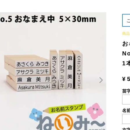
商品
お
N
1
¥
苗
名
文