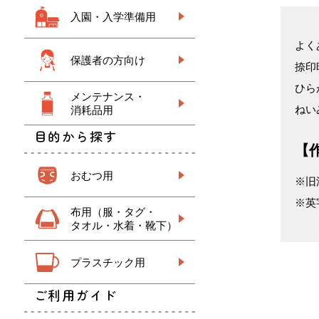
入園・入学準備用
よく
保護者の方向け
捺印
ひら
メンテナンス・
ねい
消耗品用
目的から探す
【
おむつ用
※旧
※英
布用（服・タグ・
タオル・水着・靴下）
プラスチック用
ご利用ガイド