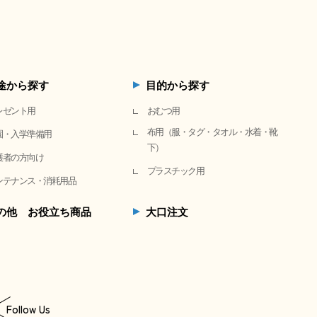
途から探す
目的から探す
レゼント用
おむつ用
布用（服・タグ・タオル・水着・靴
園・入学準備用
下）
護者の方向け
プラスチック用
ンテナンス・消耗用品
の他 お役立ち商品
大口注文
Follow Us