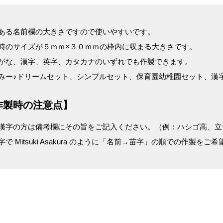
ある名前欄の大きさですので使いやすいです。
時のサイズが５ｍｍ×３０ｍｍの枠内に収まる大きさです。
がな、漢字、英字、カタカナのいずれでも作製できます。
みー♪ドリームセット、シンプルセット、保育園幼稚園セット、漢
作製時の注意点】
漢字の方は備考欄にその旨をご記入ください。（例：ハシゴ高、立つ
字で Mitsuki Asakura のように「名前→苗字」の順での作