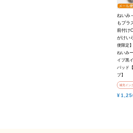
ねいみ
もプラ
前付け
がけい
便限定
ねいみ
イプ黒イ
パッド
プ】
補充イン
¥
1,25