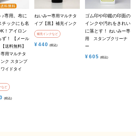
～♪専用。布に
ゴム印や印鑑の印面の
ねいみー専用マルチタ
スチックにも名
インクや汚れをきれい
イプ【黒】補充インク
OK！アイロン
に落とす！
ねいみー専
補充インクなど
らず！
【メール
用 スタンプクリーナ
¥
440
税込
】【送料無料】
ー
ー専用マルチタ
¥
605
税込
ンク スタンプ
【ワイドタイ
クなど
0
税込