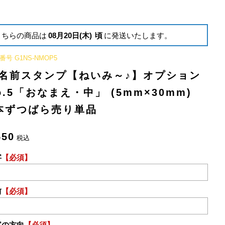
こちらの商品は
08月20日(木)
頃
に発送いたします。
番号
G1NS-NMOP5
名前スタンプ【ねいみ～♪】オプション
o.5「おなまえ・中」 (5mm×30mm)
本ずつばら売り単品
550
税込
字
【必須】
前
【必須】
字の方向
【必須】