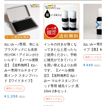
ねいみ～♪専用。布にも
インキの付きが薄くな
ねいみー専用
プラスチックにも名前
ってきたなと思ったら
イプ【黒】補
付けOK！アイロンがけ
ご使用ください。手軽
補充インクなど
いらず！
【メール便限
に補充ができてパッド
定】【送料無料】ねい
を買い替えるよりお得
¥
440
税込
みー専用マルチタイプ
です。
【メール便限
黒インク スタンプパッ
定】【送料無料】ねい
ド【ワイドタイプ】
みー マルチスタンプパ
ッド専用 補充インク 黒
補充インクなど
10ml 2本セット
¥
1,250
税込
補充インクなど