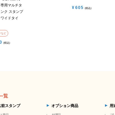
ー専用マルチタ
¥
605
税込
ンク スタンプ
【ワイドタイ
クなど
0
税込
一覧
名前スタンプ
オプション商品
用
ト商品
付属品
プ