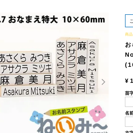
商品
お
N
(
¥
苗
名
文