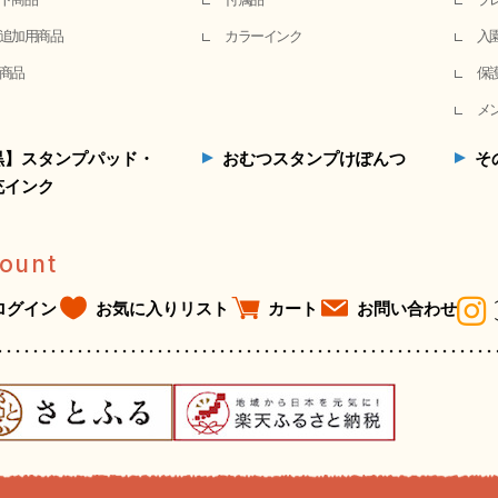
追加用商品
カラーインク
入
商品
保
メ
黒】スタンプパッド・
おむつスタンプけぽんつ
そ
充インク
ount
ログイン
お気に入りリスト
カート
お問い合わせ