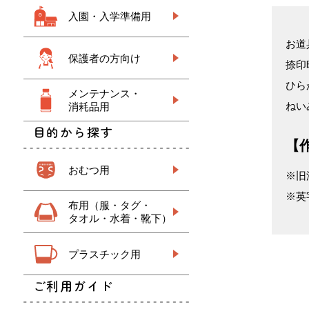
入園・入学準備用
お道
保護者の方向け
捺印
ひら
メンテナンス・
ねい
消耗品用
目的から探す
【
おむつ用
※旧
※英
布用（服・タグ・
タオル・水着・靴下）
プラスチック用
ご利用ガイド