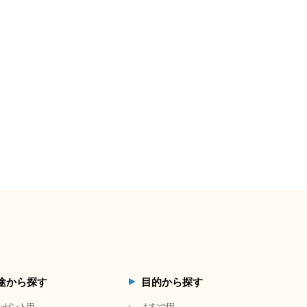
途から探す
目的から探す
レゼント用
おむつ用