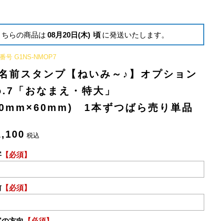
こちらの商品は
08月20日(木)
頃
に発送いたします。
番号
G1NS-NMOP7
名前スタンプ【ねいみ～♪】オプション
o.7「おなまえ・特大」
10mm×60mm) 1本ずつばら売り単品
1,100
税込
字
【必須】
前
【必須】
字の方向
【必須】