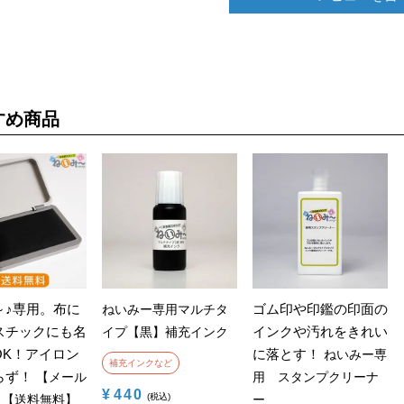
すめ商品
～♪専用。布に
ゴム印や印鑑の印面の
ねいみー専用マルチタ
スチックにも名
インクや汚れをきれい
イプ【黒】補充インク
OK！アイロン
に落とす！
ねいみー専
補充インクなど
らず！
【メール
用 スタンプクリーナ
¥
440
税込
】【送料無料】
ー