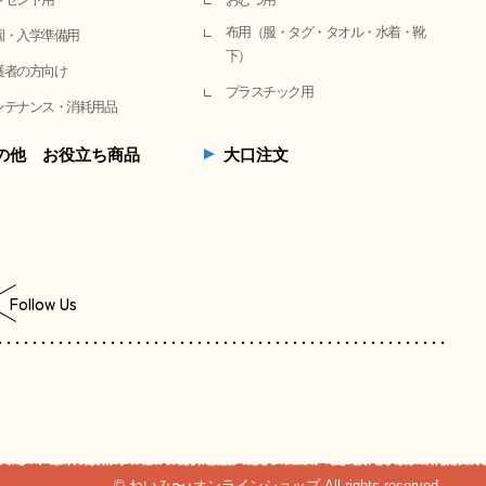
布用（服・タグ・タオル・水着・靴
園・入学準備用
下）
護者の方向け
プラスチック用
ンテナンス・消耗用品
の他 お役立ち商品
大口注文
Follow Us
© ねいみ〜♪オンラインショップ All rights reserved.