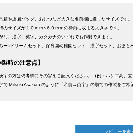
具箱や通園バッグ、おむつなど大きな名前欄に適したサイズです。
時のサイズが１０ｍｍ×６０ｍｍの枠内に収まる大きさです。
がな、漢字、英字、カタカナのいずれでも作製できます。
みー♪ドリームセット、保育園幼稚園セット、漢字セット、おまと
作製時の注意点】
漢字の方は備考欄にその旨をご記入ください。（例：ハシゴ高、立つ
字で Mitsuki Asakura のように「名前→苗字」の順での作
レビューを書