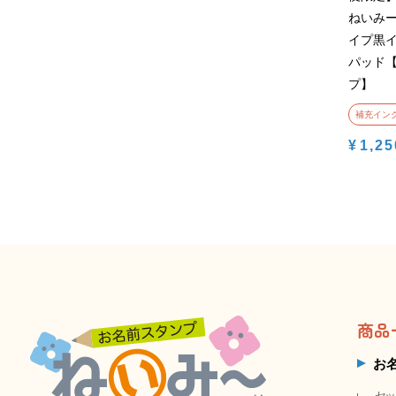
ねいみ
イプ黒イ
パッド
プ】
補充イン
¥
1,25
商品
お
セッ