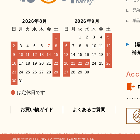
兄弟
単品
2026年8月
2026年9月
日
月
火
水
木
金
土
日
月
火
水
木
金
土
1
1
2
3
4
5
【
2
3
4
5
6
7
8
6
7
8
9
10
11
12
補
9
10
11
12
13
14
15
13
14
15
16
17
18
19
16
17
18
19
20
21
22
20
21
22
23
24
25
26
23
24
25
26
27
28
29
27
28
29
30
Acc
30
31
は定休日です
お買い物ガイド
よくあるご質問
特定商取引法に基づく表記
個人情報保護方針