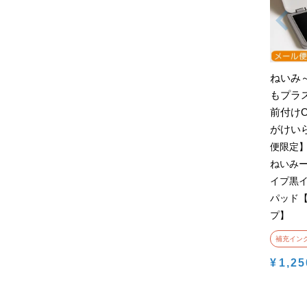
ねいみ
もプラ
前付け
がけい
便限定
ねいみ
イプ黒イ
パッド
プ】
補充イン
¥
1,25