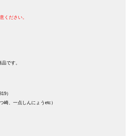
注意ください。
商品です。
19）
崎、一点しんにょうetc）