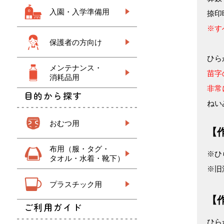
入園・入学準備用
捺印
※す
保護者の方向け
ひら
メンテナンス・
苗字
消耗品用
非常
目的から探す
ねい
おむつ用
【
布用（服・タグ・
※ひ
タオル・水着・靴下）
※旧
プラスチック用
【
ご利用ガイド
ひら