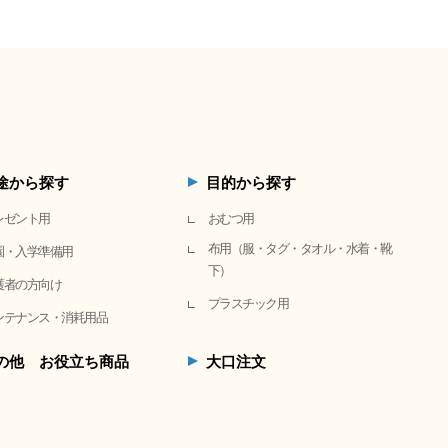
途から探す
目的から探す
レゼント用
おむつ用
布用（服・タグ・タオル・水着・靴
園・入学準備用
下）
護者の方向け
プラスチック用
ンテナンス・消耗用品
の他 お役立ち商品
大口注文