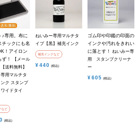
～♪専用。布に
ゴム印や印鑑の印面の
ねいみー専用マルチタ
スチックにも名
インクや汚れをきれい
イプ【黒】補充インク
OK！アイロン
に落とす！
ねいみー専
補充インクなど
らず！
【メール
用 スタンプクリーナ
¥
440
税込
】【送料無料】
ー
ー専用マルチタ
¥
605
税込
ンク スタンプ
【ワイドタイ
クなど
0
税込