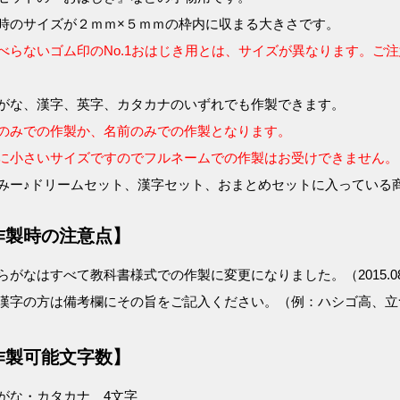
時のサイズが２ｍｍ×５ｍｍの枠内に収まる大きさです。
べらないゴム印のNo.1おはじき用とは、サイズが異なります。ご
がな、漢字、英字、カタカナのいずれでも作製できます。
のみでの作製か、名前のみでの作製となります。
に小さいサイズですのでフルネームでの作製はお受けできません。
みー♪ドリームセット、漢字セット、おまとめセットに入っている
作製時の注意点】
らがなはすべて教科書様式での作製に変更になりました。（2015.08
漢字の方は備考欄にその旨をご記入ください。（例：ハシゴ高、立つ
作製可能文字数】
がな・カタカナ 4文字