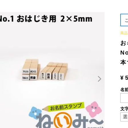
商品
お
N
本
¥
名
文