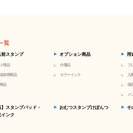
一覧
名前スタンプ
オプション商品
用
ト商品
付属品
プ
追加用商品
カラーインク
入
商品
保
メ
黒】スタンプパッド・
おむつスタンプけぽんつ
そ
充インク