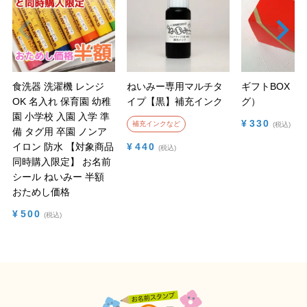
食洗器 洗濯機 レンジ
ねいみー専用マルチタ
ギフトBOX（
OK 名入れ 保育園 幼稚
イプ【黒】補充インク
グ）
園 小学校 入園 入学 準
¥
330
補充インクなど
税込
備 タグ用 卒園 ノンア
イロン 防水
【対象商品
¥
440
税込
同時購入限定】 お名前
シール ねいみー 半額
おためし価格
¥
500
税込