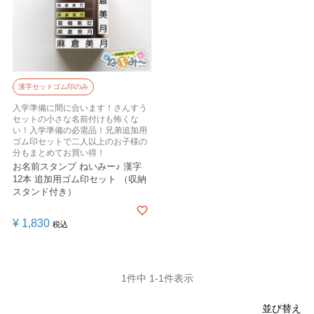
漢字セットゴム印のみ
入学準備に間に合います！さんすう
セットの小さな名前付けも怖くな
い！入学準備の必需品！兄弟追加用
ゴム印セットで二人以上のお子様の
分もまとめてお買い得！
お名前スタンプ ねいみー♪ 漢字
12本 追加用ゴム印セット （収納
スタンド付き）
¥
1,830
税込
1
件中
1
-
1
件表示
並び替え