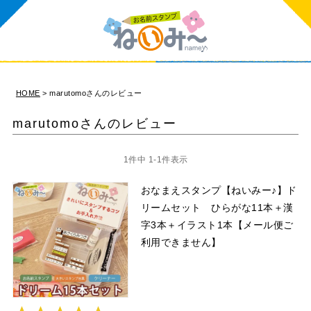
HOME
marutomoさんのレビュー
marutomoさんのレビュー
1
件中
1
-
1
件表示
おなまえスタンプ【ねいみー♪】ド
リームセット ひらがな11本＋漢
字3本＋イラスト1本【メール便ご
利用できません】