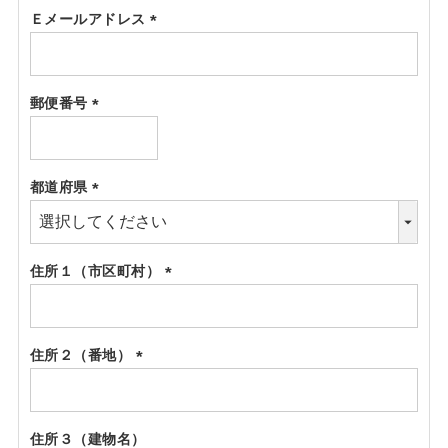
Ｅメールアドレス
(必
須)
郵便番号
(必
須)
都道府県
(必
須)
住所１（市区町村）
(必
須)
住所２（番地）
(必
須)
住所３（建物名）