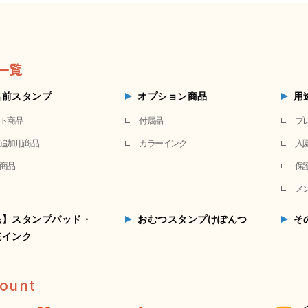
一覧
名前スタンプ
オプション商品
用
ト商品
付属品
プ
追加用商品
カラーインク
入
商品
保
メ
黒】スタンプパッド・
おむつスタンプけぽんつ
そ
充インク
ount