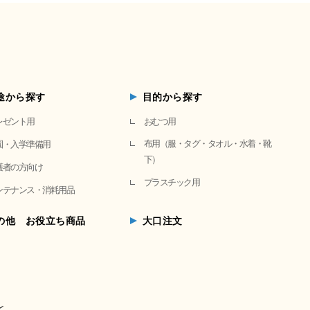
途から探す
目的から探す
レゼント用
おむつ用
布用（服・タグ・タオル・水着・靴
園・入学準備用
下）
護者の方向け
プラスチック用
ンテナンス・消耗用品
の他 お役立ち商品
大口注文