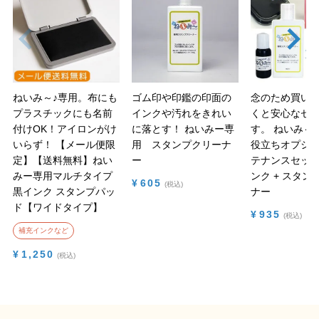
ねいみ～♪専用。布にも
ゴム印や印鑑の印面の
念のため買い
プラスチックにも名前
インクや汚れをきれい
くと安心なセ
付けOK！アイロンがけ
に落とす！
ねいみー専
す。
ねいみ～♪
いらず！
【メール便限
用 スタンプクリーナ
役立ちオプショ
定】【送料無料】ねい
ー
テナンスセット
みー専用マルチタイプ
ンク + スタン
¥
605
税込
黒インク スタンプパッ
ナー
ド【ワイドタイプ】
¥
935
税込
補充インクなど
¥
1,250
税込