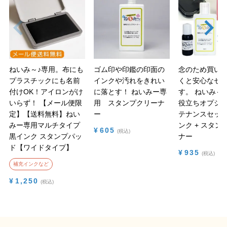
ねいみ～♪専用。布にも
ゴム印や印鑑の印面の
念のため買い
プラスチックにも名前
インクや汚れをきれい
くと安心なセ
付けOK！アイロンがけ
に落とす！
ねいみー専
す。
ねいみ～♪
いらず！
【メール便限
用 スタンプクリーナ
役立ちオプショ
定】【送料無料】ねい
ー
テナンスセット
みー専用マルチタイプ
ンク + スタン
¥
605
税込
黒インク スタンプパッ
ナー
ド【ワイドタイプ】
¥
935
税込
補充インクなど
¥
1,250
税込