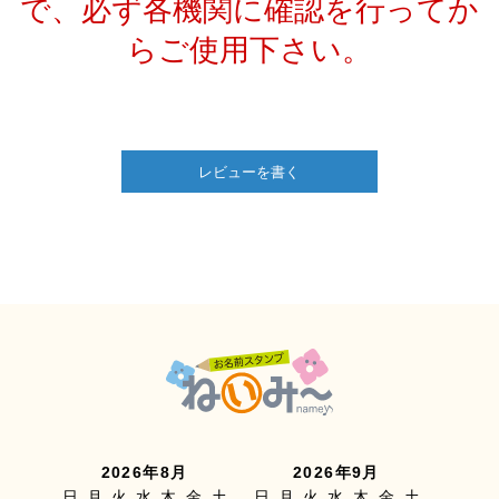
で、必ず各機関に確認を行ってか
らご使用下さい。
レビューを書く
2026年8月
2026年9月
日
月
火
水
木
金
土
日
月
火
水
木
金
土