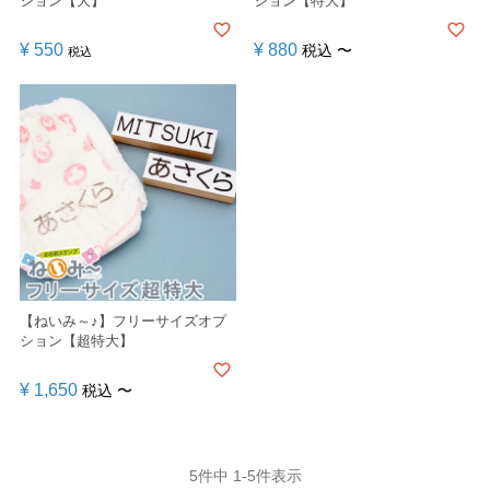
ション【大】
ション【特大】
¥
550
¥
880
税込
〜
税込
【ねいみ～♪】フリーサイズオプ
ション【超特大】
¥
1,650
税込
〜
5
件中
1
-
5
件表示