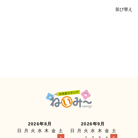
並び替え
2026年8月
2026年9月
日
月
火
水
木
金
土
日
月
火
水
木
金
土