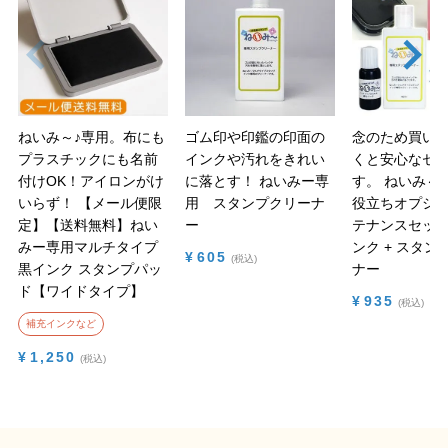
ねいみ～♪専用。布にも
ゴム印や印鑑の印面の
念のため買い
プラスチックにも名前
インクや汚れをきれい
くと安心なセ
付けOK！アイロンがけ
に落とす！
ねいみー専
す。
ねいみ～♪
いらず！
【メール便限
用 スタンプクリーナ
役立ちオプショ
定】【送料無料】ねい
ー
テナンスセット
みー専用マルチタイプ
ンク + スタン
¥
605
税込
黒インク スタンプパッ
ナー
ド【ワイドタイプ】
¥
935
税込
補充インクなど
¥
1,250
税込